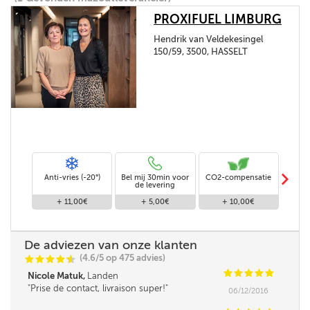
PROXIFUEL LIMBURG
Hendrik van Veldekesingel
150/59, 3500, HASSELT
m
Anti-vries (-20°)
Bel mij 30min voor
CO2-compensatie
Stand
de levering
+ 11,00€
+ 5,00€
+ 10,00€
De adviezen van onze klanten
(4.6/5 op 475 advies)
C
C
C
C
i
@
C
C
C
C
C
Nicole Matuk,
Landen
Prise de contact, livraison super!
06/12/2016