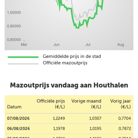
Gemiddelde prijs in de stad
Officiële mazoutprijs
Mazoutprijs vandaag aan Houthalen
Officiële prijs
Vorige maand
Vorig jaar
Datum
(€/L)
(€/L)
(€/L)
07/08/2026
1,2249
1,0307
0,7704
06/08/2026
1,1978
1,0195
0,7872