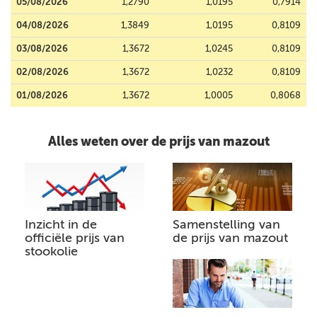
05/08/2026
1,2790
1,0195
0,7914
04/08/2026
1,3849
1,0195
0,8109
03/08/2026
1,3672
1,0245
0,8109
02/08/2026
1,3672
1,0232
0,8109
01/08/2026
1,3672
1,0005
0,8068
Alles weten over de prijs van mazout
Inzicht in de
Samenstelling van
officiële prijs van
de prijs van mazout
stookolie