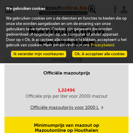
x
j
u
We gebruiken cookies
We gebruiken cookies om u de diensten en functies te bieden die op
onze site worden aangeboden en om de ervaring van onze
Mazoutprijs in
gebruikers te verbeteren. Cookies zijn gegevens die worden
gedownload of opgeslagen op uw computer of ander apparaat.
Houthalen
Door op « Ok, ik accepteer alle cookies » te klikken, accepteert u het
gebruik van cookies. Meer details vindt u in ons
Privacybeleid
.
Ik verander mijn voorkeuren
Ok, ik accepteer alle cookies
Vandaag 07/08
Officiële mazoutprijs
1,2249€
Officiële prijs per liter voor
2000
l mazout
Officiële mazoutprijs voor
1000
L
m
Minimumprijs van mazout op
Mazoutonline op Houthalen