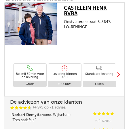
CASTELEIN HENK
BVBA
Oostvleterenstraat 5, 8647,
LO-RENINGE
m
Bel mij 30min voor
Levering binnen
Standaard levering
Leveri
de levering
48u
Gratis
+ 15,00€
Gratis
+
De adviezen van onze klanten
(4.9/5 op 71 advies)
C
C
C
C
i
@
C
C
C
C
C
Norbert Demyttenaere,
Wijtschate
Très satisfait
19/01/2018