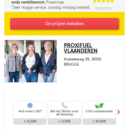
C
C
C
C
C
andy vanbillemont,
Poperinge
Zeer vlugge service, zondag middag besteld,
08/11/2016
maandag morgen reeds geleverd.
De prijzen bekijken
PROXIFUEL
VLAANDEREN
Krakeleweg 39,, 8000,
BRUGGE
m
Anti-vries (-20°)
Bel mij 30min voor
CO2-compensatie
Stand
de levering
+ 11,00€
+ 5,00€
+ 10,00€