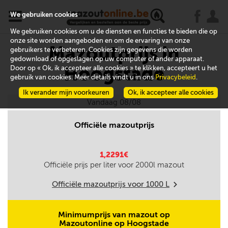
x
j
u
We gebruiken cookies
We gebruiken cookies om u de diensten en functies te bieden die op
onze site worden aangeboden en om de ervaring van onze
Mazoutprijs in
gebruikers te verbeteren. Cookies zijn gegevens die worden
gedownload of opgeslagen op uw computer of ander apparaat.
Hoogstade
Door op « Ok, ik accepteer alle cookies » te klikken, accepteert u het
gebruik van cookies. Meer details vindt u in ons
Privacybeleid
.
Ik verander mijn voorkeuren
Ok, ik accepteer alle cookies
Vandaag 08/08
Officiële mazoutprijs
1,2291€
Officiële prijs per liter voor
2000
l mazout
Officiële mazoutprijs voor
1000
L
m
Minimumprijs van mazout op
Mazoutonline op Hoogstade