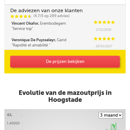
De adviezen van onze klanten
(4.7/5 op 289 advies)
C
C
C
C
i
@
C
C
C
C
C
Vincent Okafor,
Erembodegem
Service top
17/11/2018
C
C
C
C
C
Veronique De Puysseleyr,
Gand
Rapidité et amabilité
26/01/2017
De prijzen bekijken
Evolutie van de mazoutprijs in
Hoogstade