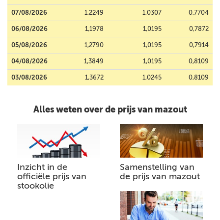
07/08/2026
1,2249
1,0307
0,7704
06/08/2026
1,1978
1,0195
0,7872
05/08/2026
1,2790
1,0195
0,7914
04/08/2026
1,3849
1,0195
0,8109
03/08/2026
1,3672
1,0245
0,8109
Alles weten over de prijs van mazout
Inzicht in de
Samenstelling van
officiële prijs van
de prijs van mazout
stookolie