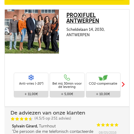
PROXIFUEL
ANTWERPEN
Scheldelaan 14, 2030,
ANTWERPEN
m
Anti-vries (-20°)
Bel mij 30min voor
CO2-compensatie
Stand
de levering
+ 11,00€
+ 5,00€
+ 10,00€
De adviezen van onze klanten
(4.5/5 op 251 advies)
C
C
C
C
i
@
C
C
C
C
C
Sylvain Girard,
Turnhout
De persoon die me telefonisch contacteerde
08/05/2016