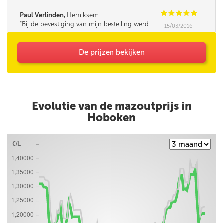
was iets minder vlot in omgang met mensen,
leek me. Verder was de service super!
C
C
C
C
C
Paul Verlinden,
Hemiksem
Bij de bevestiging van mijn bestelling werd
15/03/2016
mijn opmerking (Korting HNN personeel) niet
bevestigd.
De prijzen bekijken
Evolutie van de mazoutprijs in
Hoboken