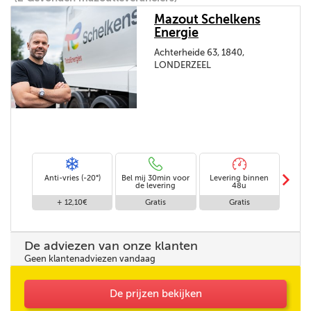
Mazout Schelkens
Energie
Achterheide 63, 1840,
LONDERZEEL
m
Anti-vries (-20°)
Bel mij 30min voor
Levering binnen
Stand
de levering
48u
+ 12,10€
Gratis
Gratis
De adviezen van onze klanten
Geen klantenadviezen vandaag
De prijzen bekijken