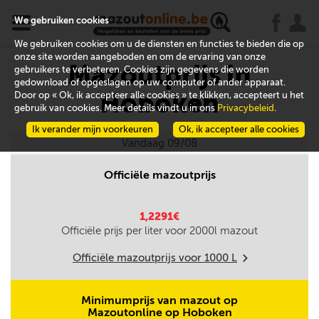
x
j
u
We gebruiken cookies
We gebruiken cookies om u de diensten en functies te bieden die op
onze site worden aangeboden en om de ervaring van onze
Mazoutprijs in
gebruikers te verbeteren. Cookies zijn gegevens die worden
gedownload of opgeslagen op uw computer of ander apparaat.
Hoboken
Door op « Ok, ik accepteer alle cookies » te klikken, accepteert u het
gebruik van cookies. Meer details vindt u in ons
Privacybeleid
.
Ik verander mijn voorkeuren
Ok, ik accepteer alle cookies
Vandaag 09/08
Officiële mazoutprijs
1,2291€
Officiële prijs per liter voor
2000
l mazout
Officiële mazoutprijs voor
1000
L
m
Minimumprijs van mazout op
Mazoutonline op Hoboken