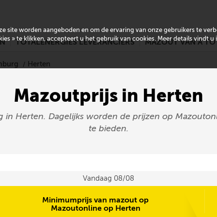
onze site worden aangeboden en om de ervaring van onze gebruikers te ver
es » te klikken, accepteert u het gebruik van cookies. Meer details vindt u
EN
TOTALENERGIES LEVERANCIERS
MAZOUT VAN A TO
imburg
Herten
Mazoutprijs in Herten
g in Herten. Dagelijks worden de prijzen op Mazoutonl
te bieden.
Vandaag 08/08
Minimumprijs van mazout op
Mazoutonline op Herten