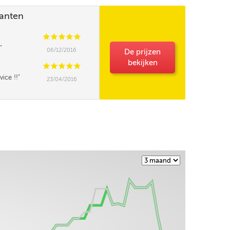
lanten
C
C
C
C
C
06/12/2016
De prijzen
bekijken
C
C
C
C
C
vice !!
23/04/2016