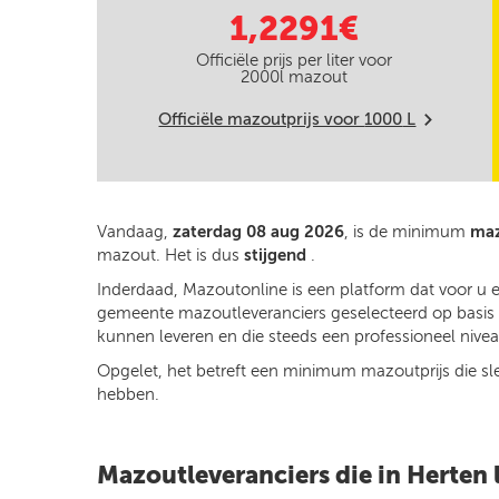
1,2291€
Officiële prijs per liter voor
2000
l mazout
Officiële mazoutprijs voor
1000
L
m
Vandaag,
zaterdag 08 aug 2026
, is de minimum
maz
mazout. Het is dus
stijgend
.
Inderdaad, Mazoutonline is een platform dat voor u 
gemeente mazoutleveranciers geselecteerd op basis va
kunnen leveren en die steeds een professioneel niveau
Opgelet, het betreft een minimum mazoutprijs die slech
hebben.
Mazoutleveranciers die in Herten 