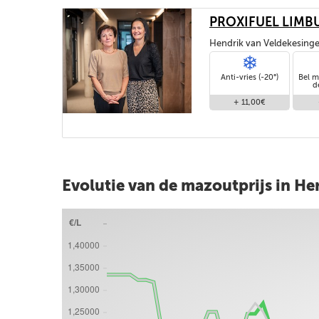
PROXIFUEL LIMB
Hendrik van Veldekesinge
Anti-vries (-20°)
Bel m
d
+ 11,00€
Evolutie van de mazoutprijs in He