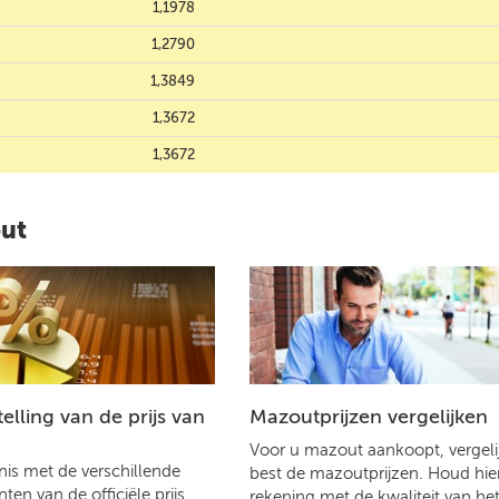
1,1978
1,2790
1,3849
1,3672
1,3672
out
lling van de prijs van
Mazoutprijzen vergelijken
Voor u mazout aankoopt, vergelij
is met de verschillende
best de mazoutprijzen. Houd hier
en van de officiële prijs
rekening met de kwaliteit van he