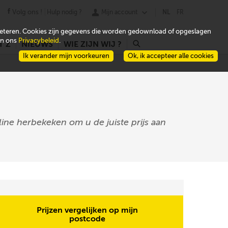
Volg ons !
Hulp nodig ?
Mijn account
NL
FR
beteren. Cookies zijn gegevens die worden gedownload of opgeslagen
 in ons
Privacybeleid
.
T Z
NIEUWS
WIE ZIJN WIJ ?
r
Ik verander mijn voorkeuren
Ok, ik accepteer alle cookies
ine herbekeken om u de juiste prijs aan
Prijzen vergelijken op mijn
postcode