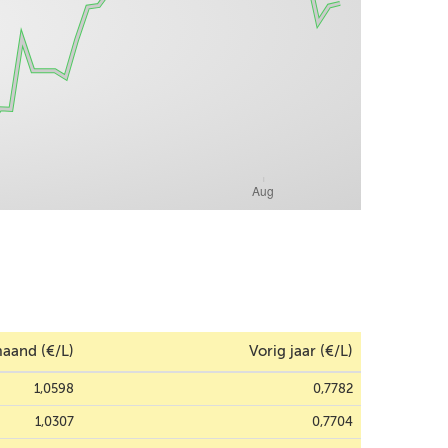
aand (€/L)
Vorig jaar (€/L)
1,0598
0,7782
1,0307
0,7704