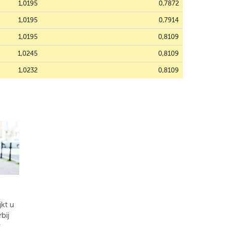
1,0195
0,7872
1,0195
0,7914
1,0195
0,8109
1,0245
0,8109
1,0232
0,8109
kt u
bij
t