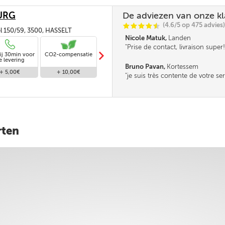
URG
De adviezen van onze k
(4.6/5 op 475 advies)
C
C
C
C
i
@
l 150/59, 3500, HASSELT
Nicole Matuk,
Landen
Prise de contact, livraison super!
m
ij 30min voor
CO2-compensatie
Standaard levering
e levering
Bruno Pavan,
Kortessem
+ 5,00€
+ 10,00€
Gratis
je suis très contente de votre ser
rten