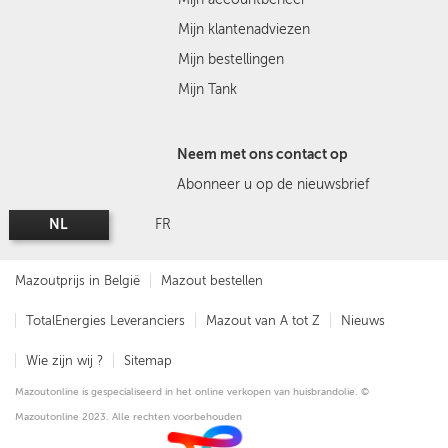
Mijn klantenadviezen
Mijn bestellingen
Mijn Tank
Neem met ons contact op
Abonneer u op de nieuwsbrief
NL
FR
Mazoutprijs in België
Mazout bestellen
TotalEnergies Leveranciers
Mazout van A tot Z
Nieuws
Wie zijn wij ?
Sitemap
Mazoutonline is gespecialiseerd in het online verkopen van huisbrandolie. ©
Mazoutonline 2023. Alle rechten voorbehouden