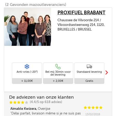
(2 Gevonden mazoutleveranciers)
PROXIFUEL BRABANT
Chaussee de Vilvoorde 214 /
Vilvoordsesteenweg 214, 1120,
BRUXELLES / BRUSSEL
m
Anti-vries (-20°)
Bel mij 30min voor
Standaard levering
Le
de levering
af
+ 11,00€
+ 2,00€
Gratis
De adviezen van onze klanten
(4.4/5 op 618 advies)
C
C
C
C
C
C
C
C
C
C
Aimable Kwizera,
Overijse
Délai parfait, livraison même si je ne suis pas
13/02/2018