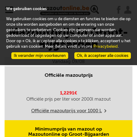
x
j
u
We gebruiken cookies
We gebruiken cookies om u de diensten en functies te bieden die op
onze site worden aangeboden en om de ervaring van onze
Mazoutprijs in Groot-
gebruikers te verbeteren. Cookies zijn gegevens die worden
gedownload of opgeslagen op uw computer of ander apparaat.
Bijgaarden
Door op « Ok, ik accepteer alle cookies » te klikken, accepteert u het
gebruik van cookies. Meer details vindt u in ons
Privacybeleid
.
Ik verander mijn voorkeuren
Ok, ik accepteer alle cookies
Vandaag 09/08
Officiële mazoutprijs
1,2291€
Officiële prijs per liter voor
2000
l mazout
Officiële mazoutprijs voor
1000
L
m
Minimumprijs van mazout op
Mazoutonline op Groot-Bijgaarden