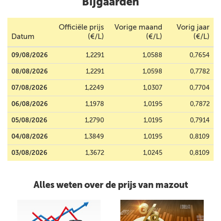
Bijgaarden
Officiële prijs
Vorige maand
Vorig jaar
Datum
(€/L)
(€/L)
(€/L)
09/08/2026
1,2291
1,0588
0,7654
08/08/2026
1,2291
1,0598
0,7782
07/08/2026
1,2249
1,0307
0,7704
06/08/2026
1,1978
1,0195
0,7872
05/08/2026
1,2790
1,0195
0,7914
04/08/2026
1,3849
1,0195
0,8109
03/08/2026
1,3672
1,0245
0,8109
Alles weten over de prijs van mazout