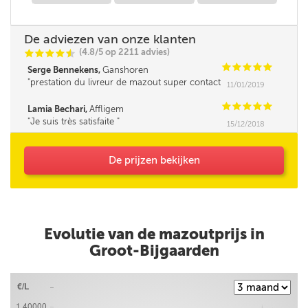
De adviezen van onze klanten
(4.8/5 op 2211 advies)
C
C
C
C
i
@
C
C
C
C
C
Serge Bennekens,
Ganshoren
prestation du livreur de mazout super contact
11/01/2019
et très professionnelle Un grand merci
C
C
C
C
C
Lamia Bechari,
Affligem
Je suis très satisfaite
15/12/2018
De prijzen bekijken
Evolutie van de mazoutprijs in
Groot-Bijgaarden