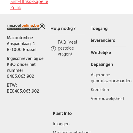
Sint-Ulriks-Kapelle
Zellik
Hulp nodig ?
Toegang
Mazoutonline
leveranciers
FAQ (Veel
Anspachlaan, 1
gestelde
B-1000 Brussel
Wettelijke
vragen)
Ingeschreven bij de
bepalingen
KBO onder het
nummer
Algemene
0403.063.902
gebruiksvoorwaarden
BTW:
Kredieten
BE0403.063.902
Vertrouwelijkheid
Klant Info
Inloggen
Mijn accountbeheer