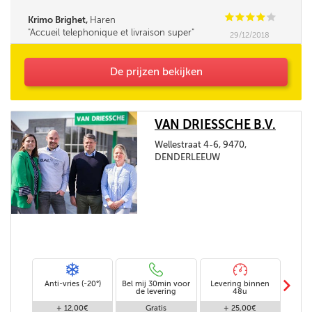
là, en toute confiance.
C
C
C
C
C
Krimo Brighet,
Haren
Accueil telephonique et livraison super
29/12/2018
De prijzen bekijken
VAN DRIESSCHE B.V.
Wellestraat 4-6, 9470,
DENDERLEEUW
m
Anti-vries (-20°)
Bel mij 30min voor
Levering binnen
Stand
de levering
48u
+ 12,00€
Gratis
+ 25,00€