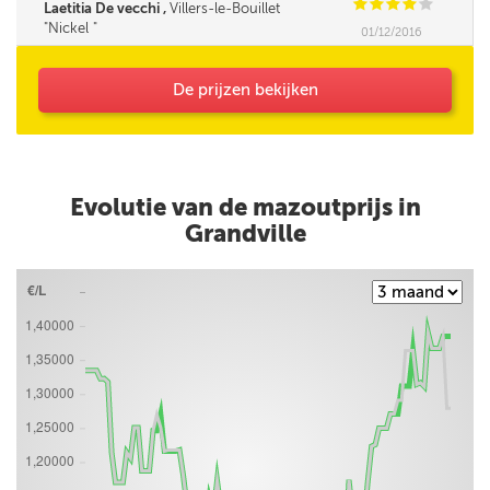
pompe du camion qui arrête de débit de
C
C
C
C
C
Laetitia De vecchi ,
Villers-le-Bouillet
mazout sur base d'un niveau détecté dans la
Nickel
01/12/2016
citerne qui dans mon cas était encore assez
bas. Quantité livrée : 1600 l avec cependant le
prix au litre pour une quantité de 2000 l.
Question : le livreur peut-il remplir la citerne en
De prijzen bekijken
'manuel' pour terminer le remplissage ?
Evolutie van de mazoutprijs in
Grandville