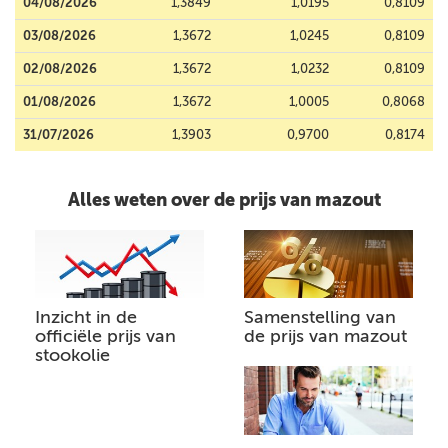
04/08/2026
1,3849
1,0195
0,8109
03/08/2026
1,3672
1,0245
0,8109
02/08/2026
1,3672
1,0232
0,8109
01/08/2026
1,3672
1,0005
0,8068
31/07/2026
1,3903
0,9700
0,8174
Alles weten over de prijs van mazout
Inzicht in de
Samenstelling van
officiële prijs van
de prijs van mazout
stookolie