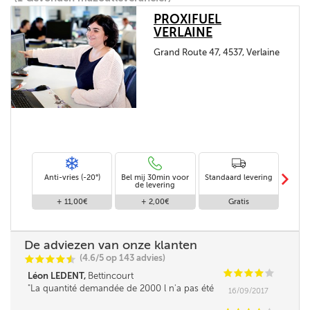
PROXIFUEL
VERLAINE
Grand Route 47, 4537, Verlaine
m
Anti-vries (-20°)
Bel mij 30min voor
Standaard levering
Le
de levering
af
+ 11,00€
+ 2,00€
Gratis
De adviezen van onze klanten
(4.6/5 op 143 advies)
C
C
C
C
i
@
C
C
C
C
C
Léon LEDENT,
Bettincourt
La quantité demandée de 2000 l n'a pas été
16/09/2017
livrée à cause de l'arrêt automatique de la