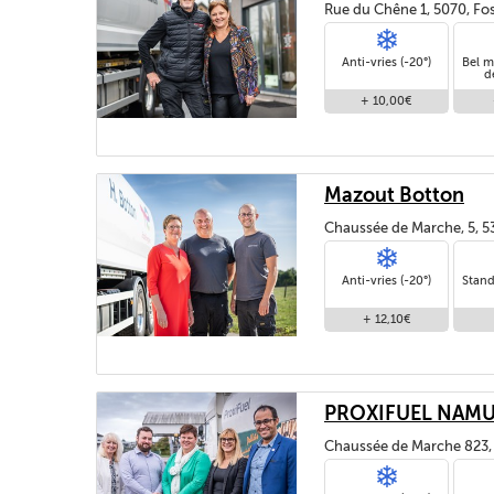
Rue du Chêne 1, 5070, Fos
Anti-vries (-20°)
Bel m
d
+ 10,00€
Mazout Botton
Chaussée de Marche, 5, 5
Anti-vries (-20°)
Stand
+ 12,10€
PROXIFUEL NAM
Chaussée de Marche 823,