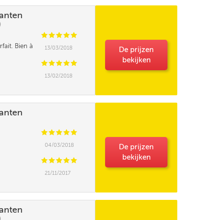
lanten
)
C
C
C
C
C
rfait. Bien à
13/03/2018
De prijzen
bekijken
C
C
C
C
C
13/02/2018
lanten
C
C
C
C
C
04/03/2018
De prijzen
bekijken
C
C
C
C
C
21/11/2017
lanten
)