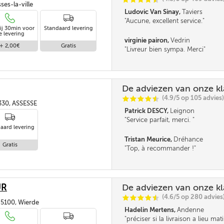
ses-la-ville
Ludovic Van Sinay,
Taviers
Aucune, excellent service.
ij 30min voor
Standaard levering
e levering
virginie pairon,
Vedrin
+ 2,00€
Gratis
Livreur bien sympa. Merci
De adviezen van onze k
(4.9/5 op 105 advies)
C
C
C
C
i
@
330, ASSESSE
Patrick DESCY,
Leignon
Service parfait, merci.
aard levering
Tristan Meurice,
Dréhance
Gratis
Top, à recommander !
UR
De adviezen van onze k
(4.6/5 op 280 advies
C
C
C
C
i
@
 5100, Wierde
Hadelin Mertens,
Andenne
préciser si la livraison a lieu ma