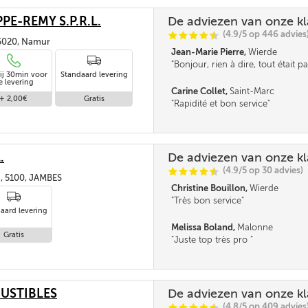
PE-REMY S.P.R.L.
De adviezen van onze k
(4.9/5 op 446 advies
C
C
C
C
i
@
 5020, Namur
Jean-Marie Pierre,
Wierde
Bonjour, rien à dire, tout était pa
ij 30min voor
Standaard levering
vous. ***
e levering
Carine Collet,
Saint-Marc
+ 2,00€
Gratis
Rapidité et bon service
.
De adviezen van onze k
(4.9/5 op 30 advies)
C
C
C
C
i
@
, 5100, JAMBES
Christine Bouillon,
Wierde
Très bon service
aard levering
Melissa Boland,
Malonne
Gratis
Juste top très pro
USTIBLES
De adviezen van onze k
(4.8/5 op 409 advies
C
C
C
C
i
@