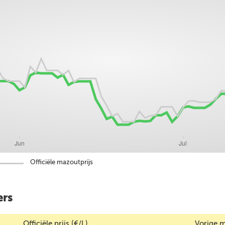
Officiële mazoutprijs
ers
Officiële prijs (€/L)
Vorige m