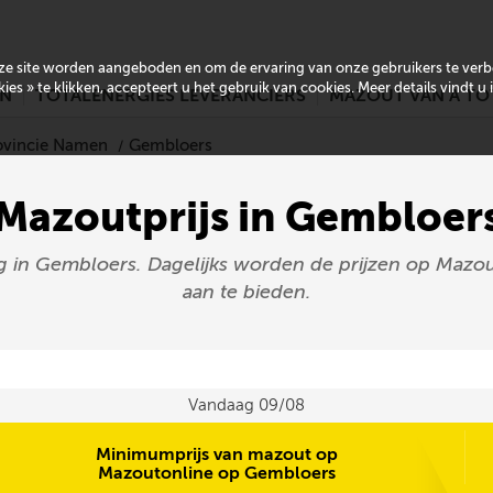
onze site worden aangeboden en om de ervaring van onze gebruikers te ver
es » te klikken, accepteert u het gebruik van cookies. Meer details vindt u
EN
TOTALENERGIES LEVERANCIERS
MAZOUT VAN A TO
rovincie Namen
Gembloers
Mazoutprijs in Gembloer
g in Gembloers. Dagelijks worden de prijzen op Mazou
aan te bieden.
Vandaag 09/08
Minimumprijs van mazout op
Mazoutonline op Gembloers