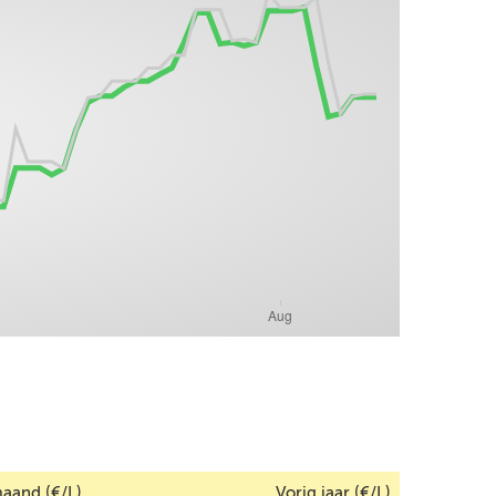
aand (€/L)
Vorig jaar (€/L)