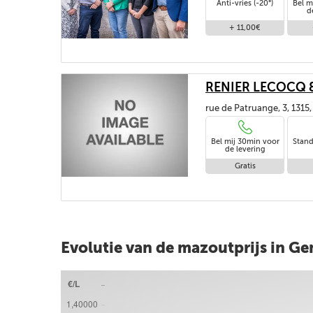
Anti-vries (-20°)
Bel m
d
+ 11,00€
RENIER LECOCQ & 
rue de Patruange, 3, 131
Bel mij 30min voor
Stand
de levering
Gratis
Evolutie van de mazoutprijs in G