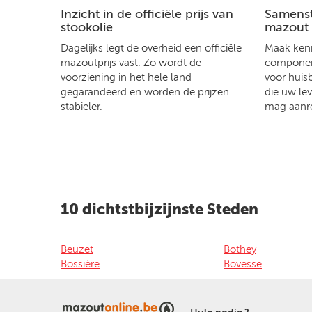
Inzicht in de officiële prijs van
Samenste
stookolie
mazout
Dagelijks legt de overheid een officiële
Maak kenn
mazoutprijs vast. Zo wordt de
component
voorziening in het hele land
voor huis
gegarandeerd en worden de prijzen
die uw le
stabieler.
mag aanr
10 dichtstbijzijnste Steden
Beuzet
Bothey
Bossière
Bovesse