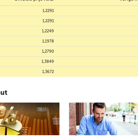
1,2291
1,2291
1,2249
1,1978
1,2790
1,3849
1,3672
out