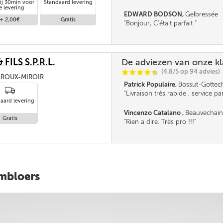
ij 30min voor
Standaard levering
midi serait un plus.
e levering
EDWARD BODSON,
Gelbressée
+ 2,00€
Gratis
Bonjour, C'était parfait
FILS S.P.R.L.
De adviezen van onze k
(4.8/5 op 94 advies)
C
C
C
C
i
@
5, ROUX-MIROIR
Patrick Populaire,
Bossut-Gottec
Livraison très rapide , service par
aard levering
fournisseur très sympa et la ceri
c'est le prix bas d'une bonne cent
Vincenzo Catalano ,
Beauvechain
recommander . Merci ***
Gratis
Rien a dire. Très pro !!!
embloers