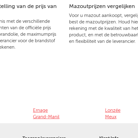
lling van de prijs van
Mazoutprijzen vergelijken
Voor u mazout aankoopt, vergelij
is met de verschillende
best de mazoutprijzen. Houd hier
en van de officiële prijs
rekening met de kwaliteit van he
brandolie, de maximumprijs
product, en met de betrouwbaar
verancier voor de brandstof
en flexibiliteit van de leverancier.
ekenen.
Ernage
Lonzée
Grand-Manil
Meux