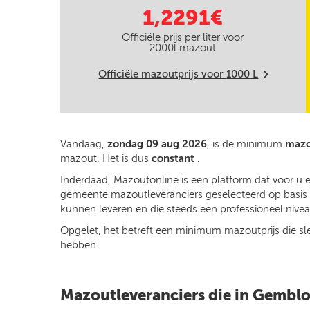
1,2291€
Officiële prijs per liter voor
2000
l mazout
Officiële mazoutprijs voor
1000
L
m
Vandaag,
zondag 09 aug 2026
, is de minimum
mazo
mazout. Het is dus
constant
.
Inderdaad, Mazoutonline is een platform dat voor u 
gemeente mazoutleveranciers geselecteerd op basis va
kunnen leveren en die steeds een professioneel niveau
Opgelet, het betreft een minimum mazoutprijs die slech
hebben.
Mazoutleveranciers die in Gemblo