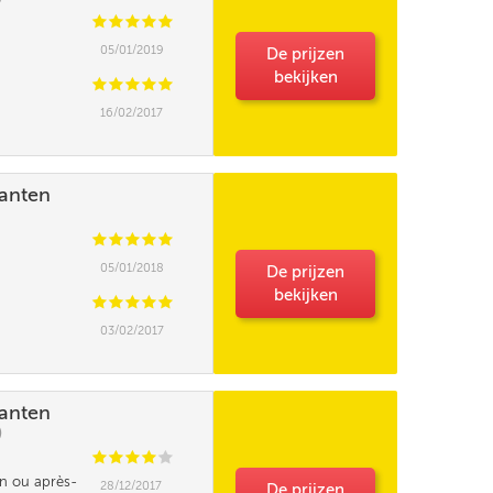
C
C
C
C
C
05/01/2019
De prijzen
bekijken
C
C
C
C
C
16/02/2017
lanten
C
C
C
C
C
05/01/2018
De prijzen
bekijken
C
C
C
C
C
03/02/2017
lanten
)
C
C
C
C
C
tin ou après-
28/12/2017
De prijzen