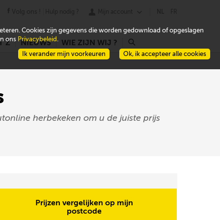
Volg ons !
Hulp nodig ?
Mijn account
NL
FR
beteren. Cookies zijn gegevens die worden gedownload of opgeslagen
 in ons
Privacybeleid
.
T Z
NIEUWS
WIE ZIJN WIJ ?
r
Ik verander mijn voorkeuren
Ok, ik accepteer alle cookies
s
tonline herbekeken om u de juiste prijs
Prijzen vergelijken op mijn
postcode