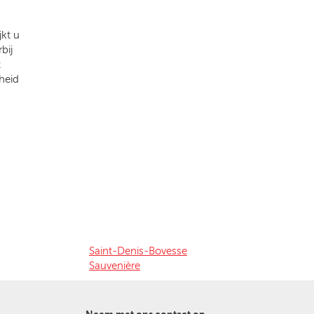
kt u
bij
t
heid
Saint-Denis-Bovesse
Sauvenière