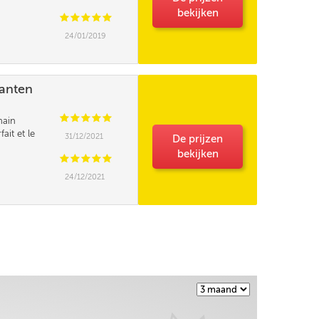
bekijken
C
C
C
C
C
24/01/2019
lanten
C
C
C
C
C
hain
fait et le
31/12/2021
De prijzen
se sur le gâteau
bekijken
ral d'achat , à
C
C
C
C
C
24/12/2021