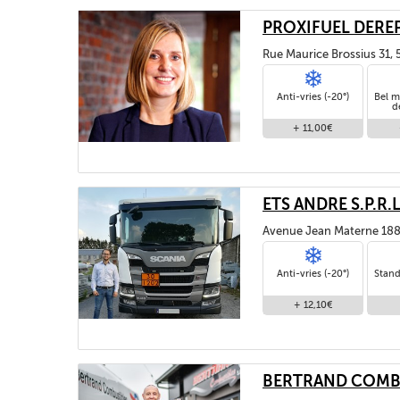
PROXIFUEL DEREP
Rue Maurice Brossius 31,
Anti-vries (-20°)
Bel m
d
+ 11,00€
ETS ANDRE S.P.R.L
Avenue Jean Materne 188
Anti-vries (-20°)
Stand
+ 12,10€
BERTRAND COMB