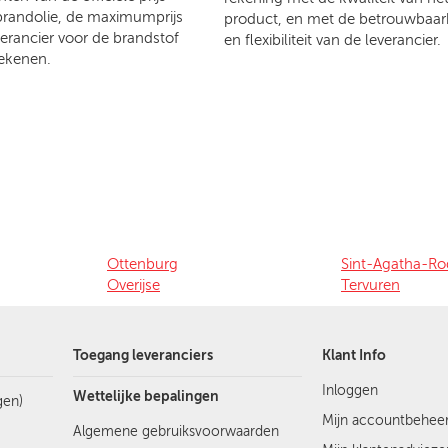
brandolie, de maximumprijs
product, en met de betrouwbaar
verancier voor de brandstof
en flexibiliteit van de leverancier.
ekenen.
Ottenburg
Sint-Agatha-Ro
Overijse
Tervuren
Toegang leveranciers
Klant Info
Inloggen
Wettelijke bepalingen
gen)
Mijn accountbehee
Algemene gebruiksvoorwaarden