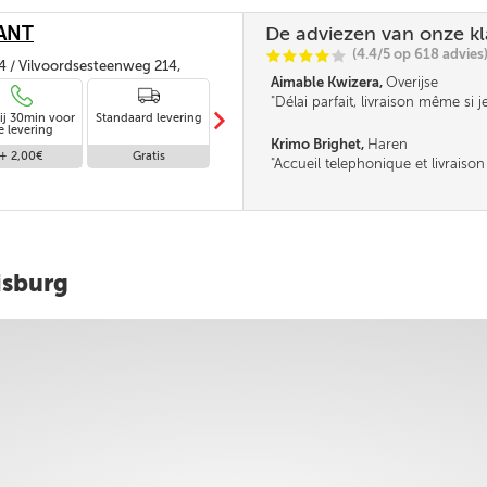
ANT
De adviezen van onze k
(4.4/5 op 618 advies
C
C
C
C
C
4 / Vilvoordsesteenweg 214,
Aimable Kwizera,
Overijse
EL
Délai parfait, livraison même si j
m
ij 30min voor
Standaard levering
Levering in
là, en toute confiance.
e levering
afwezigheid
Krimo Brighet,
Haren
+ 2,00€
Gratis
Gratis
Accueil telephonique et livraiso
isburg