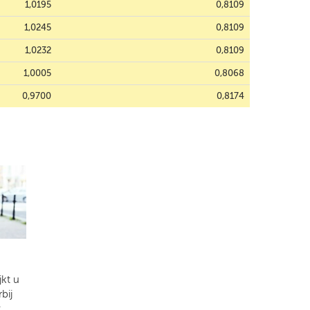
1,0195
0,8109
1,0245
0,8109
1,0232
0,8109
1,0005
0,8068
0,9700
0,8174
kt u
bij
t