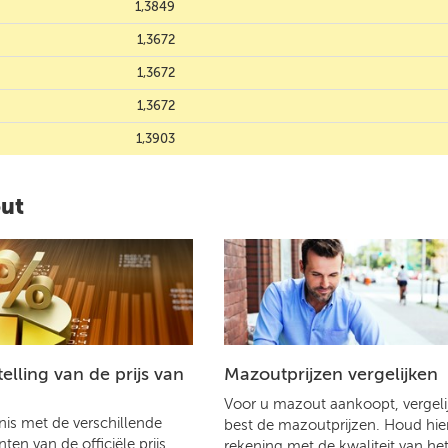
1,3849
1,3672
1,3672
1,3672
1,3903
out
lling van de prijs van
Mazoutprijzen vergelijken
Voor u mazout aankoopt, vergelij
is met de verschillende
best de mazoutprijzen. Houd hier
en van de officiële prijs
rekening met de kwaliteit van he