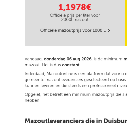
1,1978€
Officiële prijs per liter voor
2000
l mazout
Officiële mazoutprijs voor
1000
L
m
Vandaag,
donderdag 06 aug 2026
, is de minimum
m
mazout. Het is dus
constant
.
Inderdaad, Mazoutonline is een platform dat voor u 
gemeente mazoutleveranciers geselecteerd op basis va
kunnen leveren en die steeds een professioneel niveau
Opgelet, het betreft een minimum mazoutprijs die slech
hebben.
Mazoutleveranciers die in Duisbur