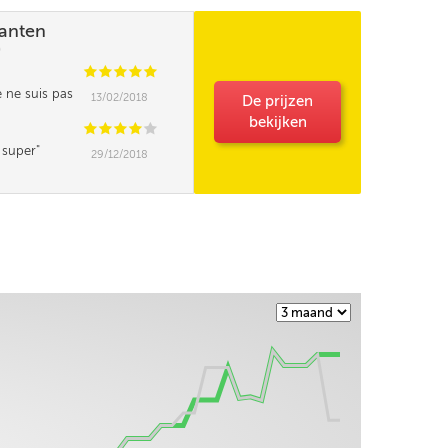
lanten
)
C
C
C
C
C
e ne suis pas
13/02/2018
De prijzen
bekijken
C
C
C
C
C
n super
29/12/2018