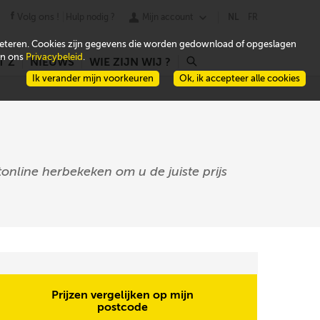
Volg ons !
Hulp nodig ?
Mijn account
NL
FR
beteren. Cookies zijn gegevens die worden gedownload of opgeslagen
 in ons
Privacybeleid
.
T Z
NIEUWS
WIE ZIJN WIJ ?
r
Ik verander mijn voorkeuren
Ok, ik accepteer alle cookies
online herbekeken om u de juiste prijs
Prijzen vergelijken op mijn
postcode