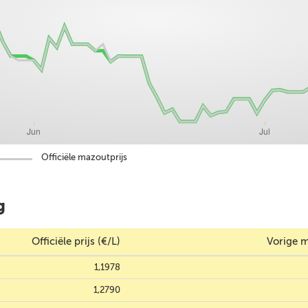
Officiële mazoutprijs
g
Officiële prijs (€/L)
Vorige m
1,1978
1,2790