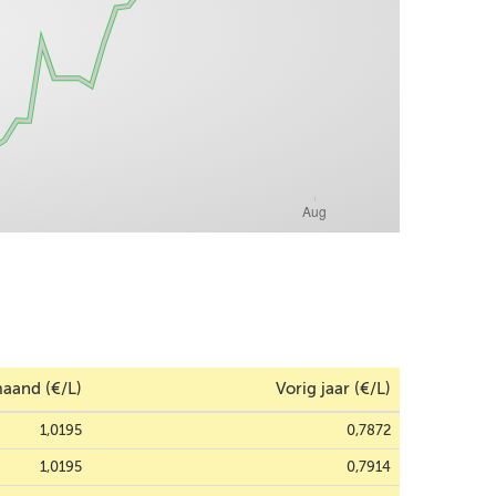
aand (€/L)
Vorig jaar (€/L)
1,0195
0,7872
1,0195
0,7914