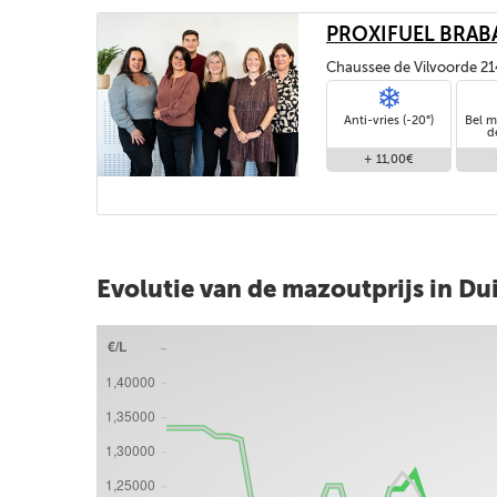
PROXIFUEL BRAB
Chaussee de Vilvoorde 21
1120, BRUXELLES / BRUSS
Anti-vries (-20°)
Bel m
d
+ 11,00€
Evolutie van de mazoutprijs in Du