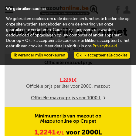
x
j
u
We gebruiken cookies
We gebruiken cookies om u de diensten en functies te bieden die op
onze site worden aangeboden en om de ervaring van onze
Mazoutprijs in Crupet
gebruikers te verbeteren. Cookies zijn gegevens die worden
gedownload of opgeslagen op uw computer of ander apparaat.
Door op « Ok, ik accepteer alle cookies » te klikken, accepteert u het
gebruik van cookies. Meer details vindt u in ons
Privacybeleid
.
Vandaag 08/08
Ik verander mijn voorkeuren
Ok, ik accepteer alle cookies
Officiële mazoutprijs
1,2291€
Officiële prijs per liter voor
2000
l mazout
Officiële mazoutprijs voor
1000
L
m
Minimumprijs van mazout op
Mazoutonline op Crupet
1,2241
2000L
voor
€/L