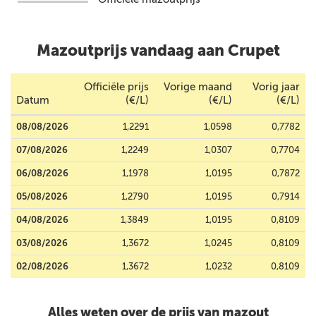
Mazoutprijs vandaag aan Crupet
Officiële prijs
Vorige maand
Vorig jaar
Datum
(€/L)
(€/L)
(€/L)
08/08/2026
1,2291
1,0598
0,7782
07/08/2026
1,2249
1,0307
0,7704
06/08/2026
1,1978
1,0195
0,7872
05/08/2026
1,2790
1,0195
0,7914
04/08/2026
1,3849
1,0195
0,8109
03/08/2026
1,3672
1,0245
0,8109
02/08/2026
1,3672
1,0232
0,8109
Alles weten over de prijs van mazout