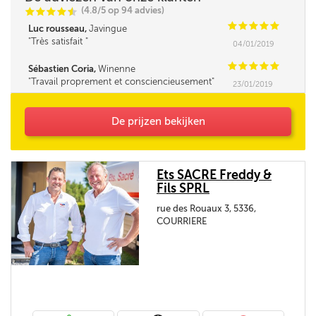
(4.8/5 op 94 advies)
C
C
C
C
i
@
C
C
C
C
C
Luc rousseau,
Javingue
Très satisfait
04/01/2019
C
C
C
C
C
Sébastien Coria,
Winenne
Travail proprement et consciencieusement
23/01/2019
De prijzen bekijken
Ets SACRE Freddy &
Fils SPRL
rue des Rouaux 3, 5336,
COURRIERE