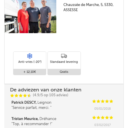
Chaussée de Marche, 5, 5330,
ASSESSE
Anti-vries (-20°)
Standaard levering
+ 12,10€
Gratis
De adviezen van onze klanten
(4.9/5 op 105 advies)
C
C
C
C
i
@
C
C
C
C
C
Patrick DESCY,
Leignon
Service parfait, merci.
05/01/2018
C
C
C
C
C
Tristan Meurice,
Dréhance
Top, à recommander !
03/02/2017