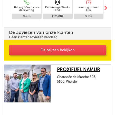
m
Bel mij 30min voor
Depannage Week-
Levering binnen
Le
de levering
End
48u
z
Gratis
+ 25,00€
Gratis
+
De adviezen van onze klanten
Geen klantenadviezen vandaag
De prijzen bekijken
PROXIFUEL NAMUR
Chaussée de Marche 823,
5100, Wierde