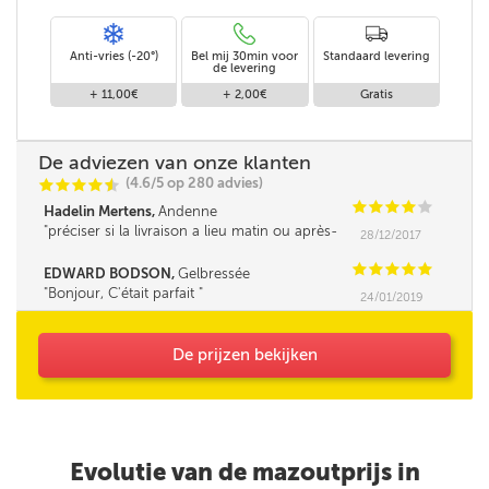
Anti-vries (-20°)
Bel mij 30min voor
Standaard levering
de levering
+ 11,00€
+ 2,00€
Gratis
De adviezen van onze klanten
(4.6/5 op 280 advies)
C
C
C
C
i
@
C
C
C
C
C
Hadelin Mertens,
Andenne
préciser si la livraison a lieu matin ou après-
28/12/2017
midi serait un plus.
C
C
C
C
C
EDWARD BODSON,
Gelbressée
Bonjour, C'était parfait
24/01/2019
De prijzen bekijken
Evolutie van de mazoutprijs in