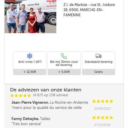
Z.I. de Marloie - rue St.-Isidore
1B, 6900, MARCHE-EN-
FAMENNE
Anti-vries (-20°)
Bel mij 30min voor
Standaard levering
de levering
+ 12,50€
+ 5,00€
Gratis
De adviezen van onze klanten
(4.8/5 op 158 advies)
C
C
C
C
i
@
C
C
C
C
C
Jean-Pierre Vigneron,
La Roche-en-Ardenne
merci pour la qualité du service de cette
23/09/2017
société
C
C
C
C
C
Fanny Dehaybe,
Tailles
Très bon service
07/12/2016