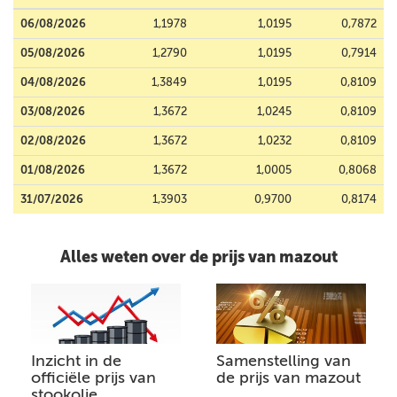
06/08/2026
1,1978
1,0195
0,7872
05/08/2026
1,2790
1,0195
0,7914
04/08/2026
1,3849
1,0195
0,8109
03/08/2026
1,3672
1,0245
0,8109
02/08/2026
1,3672
1,0232
0,8109
01/08/2026
1,3672
1,0005
0,8068
31/07/2026
1,3903
0,9700
0,8174
Alles weten over de prijs van mazout
Inzicht in de
Samenstelling van
officiële prijs van
de prijs van mazout
stookolie