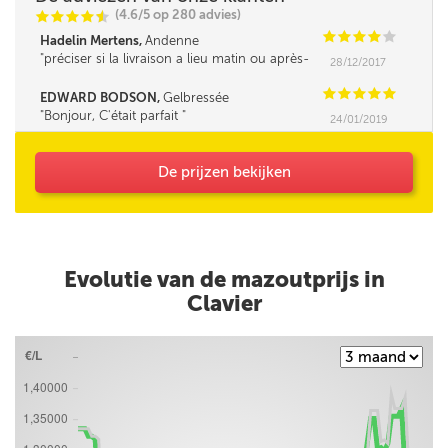
(4.6/5 op 280 advies)
C
C
C
C
i
@
C
C
C
C
C
Hadelin Mertens,
Andenne
préciser si la livraison a lieu matin ou après-
28/12/2017
midi serait un plus.
C
C
C
C
C
EDWARD BODSON,
Gelbressée
Bonjour, C'était parfait
24/01/2019
De prijzen bekijken
Evolutie van de mazoutprijs in
Clavier