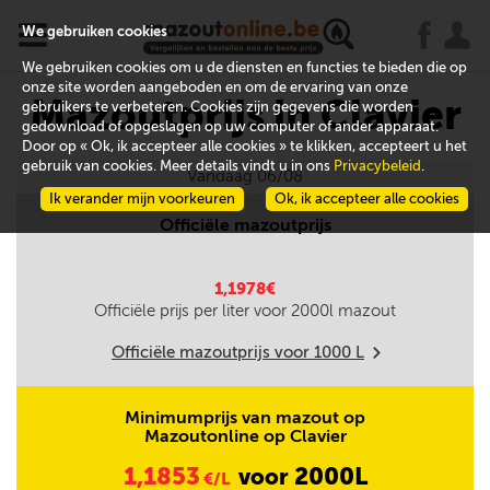
x
j
u
We gebruiken cookies
We gebruiken cookies om u de diensten en functies te bieden die op
onze site worden aangeboden en om de ervaring van onze
Mazoutprijs in Clavier
gebruikers te verbeteren. Cookies zijn gegevens die worden
gedownload of opgeslagen op uw computer of ander apparaat.
Door op « Ok, ik accepteer alle cookies » te klikken, accepteert u het
gebruik van cookies. Meer details vindt u in ons
Privacybeleid
.
Vandaag 06/08
Ik verander mijn voorkeuren
Ok, ik accepteer alle cookies
Officiële mazoutprijs
1,1978€
Officiële prijs per liter voor
2000
l mazout
Officiële mazoutprijs voor
1000
L
m
Minimumprijs van mazout op
Mazoutonline op Clavier
1,1853
2000L
voor
€/L