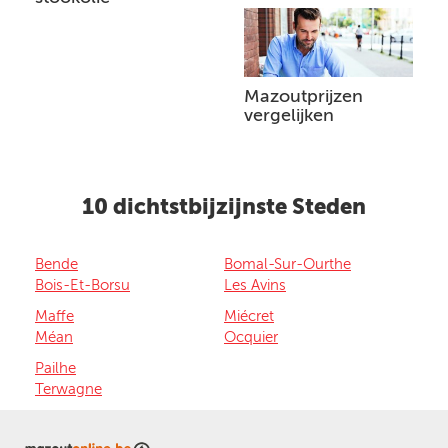
Mazoutprijzen
vergelijken
10 dichtstbijzijnste Steden
Bende
Bomal-Sur-Ourthe
Bois-Et-Borsu
Les Avins
Maffe
Miécret
Méan
Ocquier
Pailhe
Terwagne