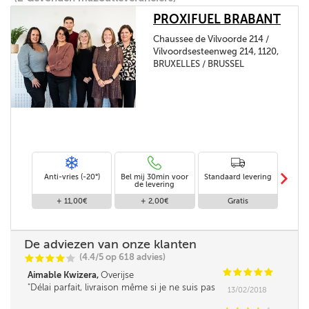
PROXIFUEL BRABANT
Chaussee de Vilvoorde 214 /
Vilvoordsesteenweg 214, 1120,
BRUXELLES / BRUSSEL
m
Anti-vries (-20°)
Bel mij 30min voor
Standaard levering
Le
de levering
af
+ 11,00€
+ 2,00€
Gratis
De adviezen van onze klanten
(4.4/5 op 618 advies)
C
C
C
C
C
C
C
C
C
C
Aimable Kwizera,
Overijse
Délai parfait, livraison même si je ne suis pas
13/02/2018
là, en toute confiance.