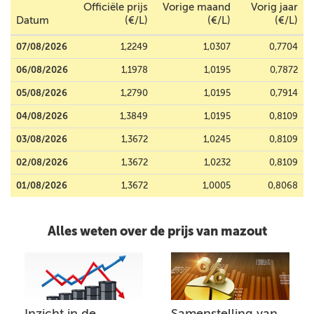
Officiële prijs
Vorige maand
Vorig jaar
Datum
(€/L)
(€/L)
(€/L)
07/08/2026
1,2249
1,0307
0,7704
06/08/2026
1,1978
1,0195
0,7872
05/08/2026
1,2790
1,0195
0,7914
04/08/2026
1,3849
1,0195
0,8109
03/08/2026
1,3672
1,0245
0,8109
02/08/2026
1,3672
1,0232
0,8109
01/08/2026
1,3672
1,0005
0,8068
Alles weten over de prijs van mazout
Inzicht in de
Samenstelling van