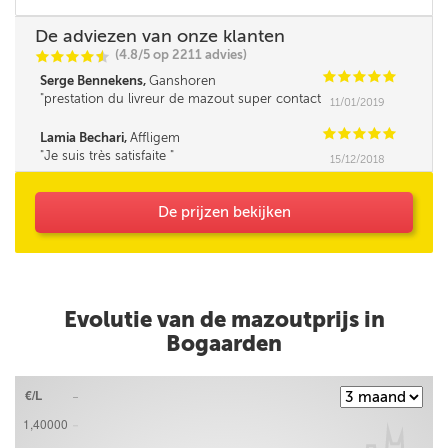
De adviezen van onze klanten
(4.8/5 op 2211 advies)
C
C
C
C
i
@
C
C
C
C
C
Serge Bennekens,
Ganshoren
prestation du livreur de mazout super contact
11/01/2019
et très professionnelle Un grand merci
C
C
C
C
C
Lamia Bechari,
Affligem
Je suis très satisfaite
15/12/2018
De prijzen bekijken
Evolutie van de mazoutprijs in
Bogaarden