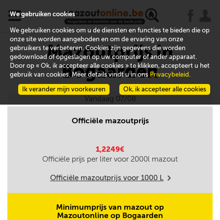
x
j
u
We gebruiken cookies
We gebruiken cookies om u de diensten en functies te bieden die op
onze site worden aangeboden en om de ervaring van onze
Mazoutprijs in
gebruikers te verbeteren. Cookies zijn gegevens die worden
gedownload of opgeslagen op uw computer of ander apparaat.
Bogaarden
Door op « Ok, ik accepteer alle cookies » te klikken, accepteert u het
gebruik van cookies. Meer details vindt u in ons
Privacybeleid
.
Ik verander mijn voorkeuren
Ok, ik accepteer alle cookies
Vandaag 07/08
Officiële mazoutprijs
1,2249€
Officiële prijs per liter voor
2000
l mazout
Officiële mazoutprijs voor
1000
L
m
Minimumprijs van mazout op
Mazoutonline op Bogaarden