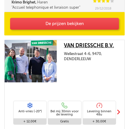
C
C
C
C
C
Krimo Brighet,
Haren
Accueil telephonique et livraison super
29/12/2018
De prijzen bekijken
VAN DRIESSCHE B.V.
Wellestraat 4-6, 9470,
DENDERLEEUW
m
Anti-vries (-20°)
Bel mij 30min voor
Levering binnen
Stand
de levering
48u
+ 12,00€
Gratis
+ 30,00€