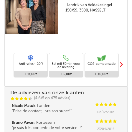
Hendrik van Veldekesingel
150/59, 3500, HASSELT
m
Anti-vries (-20°)
Bel mij 30min voor
CO2-compensatie
Stand
de levering
+ 11,00€
+ 5,00€
+ 10,00€
De adviezen van onze klanten
(4.6/5 op 475 advies)
C
C
C
C
i
@
C
C
C
C
C
Nicole Matuk,
Landen
Prise de contact, livraison super!
06/12/2016
C
C
C
C
C
Bruno Pavan,
Kortessem
je suis très contente de votre service !!
23/04/2016