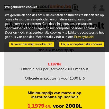
x
j
u
We gebruiken cookies
We gebruiken cookies om u de diensten en functies te bieden die op
onze site worden aangeboden en om de ervaring van onze
Mazoutprijs in Bocholt
gebruikers te verbeteren. Cookies zijn gegevens die worden
gedownload of opgeslagen op uw computer of ander apparaat.
Door op « Ok, ik accepteer alle cookies » te klikken, accepteert u het
gebruik van cookies. Meer details vindt u in ons
Privacybeleid
.
Vandaag 06/08
Ik verander mijn voorkeuren
Ok, ik accepteer alle cookies
Officiële mazoutprijs
1,1978€
Officiële prijs per liter voor
2000
l mazout
Officiële mazoutprijs voor
1000
L
m
Minimumprijs van mazout op
Mazoutonline op Bocholt
1,1979
2000L
voor
€/L