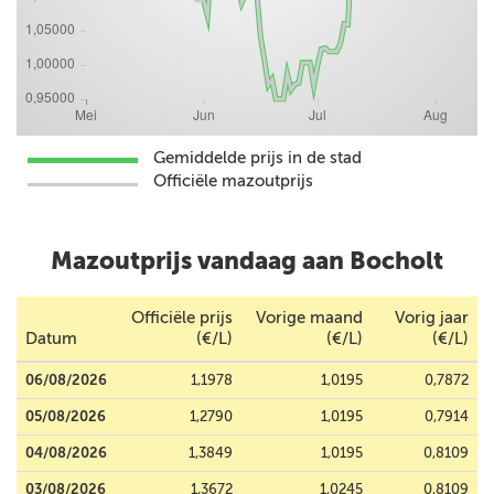
Gemiddelde prijs in de stad
Officiële mazoutprijs
Mazoutprijs vandaag aan Bocholt
Officiële prijs
Vorige maand
Vorig jaar
Datum
(€/L)
(€/L)
(€/L)
06/08/2026
1,1978
1,0195
0,7872
05/08/2026
1,2790
1,0195
0,7914
04/08/2026
1,3849
1,0195
0,8109
03/08/2026
1,3672
1,0245
0,8109