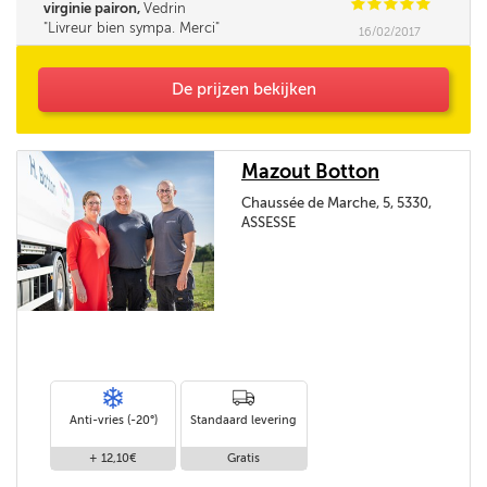
C
C
C
C
C
virginie pairon,
Vedrin
Livreur bien sympa. Merci
16/02/2017
De prijzen bekijken
Mazout Botton
Chaussée de Marche, 5, 5330,
ASSESSE
Anti-vries (-20°)
Standaard levering
+ 12,10€
Gratis