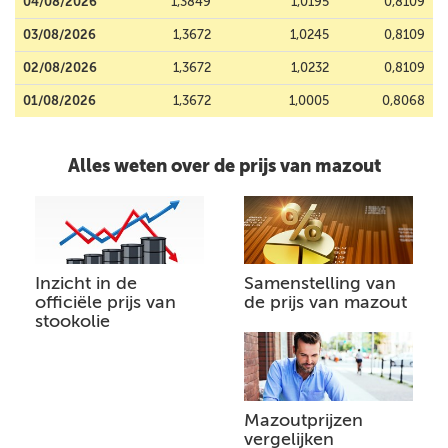
04/08/2026
1,3849
1,0195
0,8109
03/08/2026
1,3672
1,0245
0,8109
02/08/2026
1,3672
1,0232
0,8109
01/08/2026
1,3672
1,0005
0,8068
Alles weten over de prijs van mazout
Inzicht in de
Samenstelling van
officiële prijs van
de prijs van mazout
stookolie
Mazoutprijzen
vergelijken