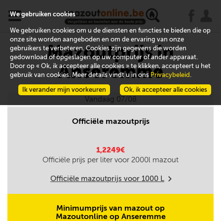
x
j
u
We gebruiken cookies
We gebruiken cookies om u de diensten en functies te bieden die op
onze site worden aangeboden en om de ervaring van onze
Mazoutprijs in
gebruikers te verbeteren. Cookies zijn gegevens die worden
gedownload of opgeslagen op uw computer of ander apparaat.
Anseremme
Door op « Ok, ik accepteer alle cookies » te klikken, accepteert u het
gebruik van cookies. Meer details vindt u in ons
Privacybeleid
.
Ik verander mijn voorkeuren
Ok, ik accepteer alle cookies
Vandaag 07/08
Officiële mazoutprijs
1,2249€
Officiële prijs per liter voor
2000
l mazout
Officiële mazoutprijs voor
1000
L
m
Minimumprijs van mazout op
Mazoutonline op Anseremme