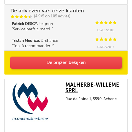
De adviezen van onze klanten
(4.9/5 op 105 advies)
C
C
C
C
i
@
C
C
C
C
C
Patrick DESCY,
Leignon
Service parfait, merci.
05/01/2018
C
C
C
C
C
Tristan Meurice,
Dréhance
Top, à recommander !
03/02/2017
De prijzen bekijken
MALHERBE-WILLEME
SPRL
Rue de Fisine 1, 5590, Achene