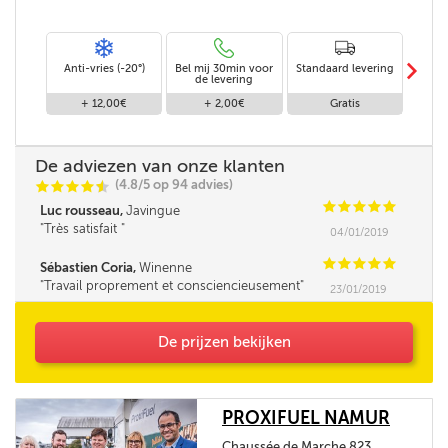
m
Anti-vries (-20°)
Bel mij 30min voor
Standaard levering
Leveri
de levering
+ 12,00€
+ 2,00€
Gratis
+
De adviezen van onze klanten
(4.8/5 op 94 advies)
C
C
C
C
i
@
C
C
C
C
C
Luc rousseau,
Javingue
Très satisfait
04/01/2019
C
C
C
C
C
Sébastien Coria,
Winenne
Travail proprement et consciencieusement
23/01/2019
De prijzen bekijken
PROXIFUEL NAMUR
Chaussée de Marche 823,