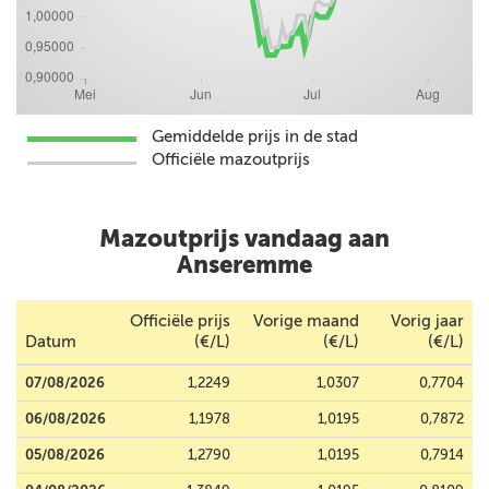
Gemiddelde prijs in de stad
Officiële mazoutprijs
Mazoutprijs vandaag aan
Anseremme
Officiële prijs
Vorige maand
Vorig jaar
Datum
(€/L)
(€/L)
(€/L)
07/08/2026
1,2249
1,0307
0,7704
06/08/2026
1,1978
1,0195
0,7872
05/08/2026
1,2790
1,0195
0,7914