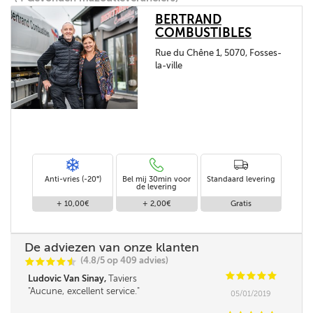
BERTRAND
COMBUSTIBLES
Rue du Chêne 1, 5070, Fosses-
la-ville
Anti-vries (-20°)
Bel mij 30min voor
Standaard levering
de levering
+ 10,00€
+ 2,00€
Gratis
De adviezen van onze klanten
(4.8/5 op 409 advies)
C
C
C
C
i
@
C
C
C
C
C
Ludovic Van Sinay,
Taviers
Aucune, excellent service.
05/01/2019