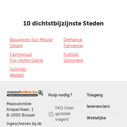
10 dichtstbijzijnste Steden
Bouvignes-Sur-Meuse
Dréhance
Dinant
Falmagne
Falmignoul
Furfooz
Foy-Notre-Dame
Sommière
Sorinnes
Weillen
Hulp nodig ?
Toegang
Mazoutonline
leveranciers
FAQ (Veel
Anspachlaan, 1
gestelde
B-1000 Brussel
Wettelijke
vragen)
Ingeschreven bij de