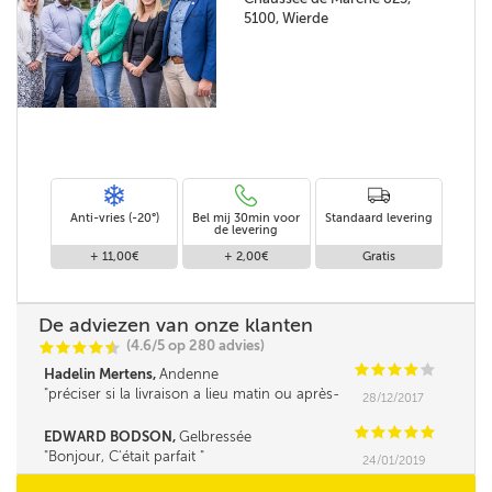
5100, Wierde
Anti-vries (-20°)
Bel mij 30min voor
Standaard levering
de levering
+ 11,00€
+ 2,00€
Gratis
De adviezen van onze klanten
(4.6/5 op 280 advies)
C
C
C
C
i
@
C
C
C
C
C
Hadelin Mertens,
Andenne
préciser si la livraison a lieu matin ou après-
28/12/2017
midi serait un plus.
C
C
C
C
C
EDWARD BODSON,
Gelbressée
Bonjour, C'était parfait
24/01/2019