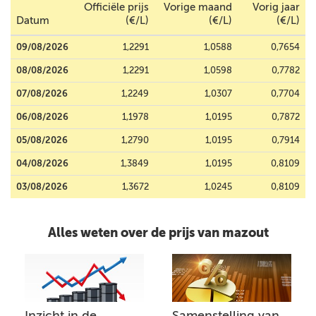
Officiële prijs
Vorige maand
Vorig jaar
Datum
(€/L)
(€/L)
(€/L)
09/08/2026
1,2291
1,0588
0,7654
08/08/2026
1,2291
1,0598
0,7782
07/08/2026
1,2249
1,0307
0,7704
06/08/2026
1,1978
1,0195
0,7872
05/08/2026
1,2790
1,0195
0,7914
04/08/2026
1,3849
1,0195
0,8109
03/08/2026
1,3672
1,0245
0,8109
Alles weten over de prijs van mazout
Inzicht in de
Samenstelling van