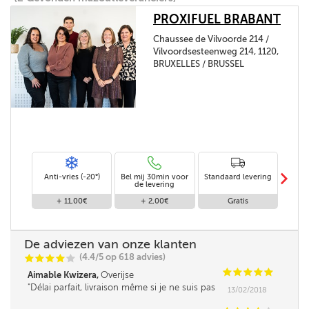
PROXIFUEL BRABANT
Chaussee de Vilvoorde 214 /
Vilvoordsesteenweg 214, 1120,
BRUXELLES / BRUSSEL
m
Anti-vries (-20°)
Bel mij 30min voor
Standaard levering
Le
de levering
af
+ 11,00€
+ 2,00€
Gratis
De adviezen van onze klanten
(4.4/5 op 618 advies)
C
C
C
C
C
C
C
C
C
C
Aimable Kwizera,
Overijse
Délai parfait, livraison même si je ne suis pas
13/02/2018
là, en toute confiance.