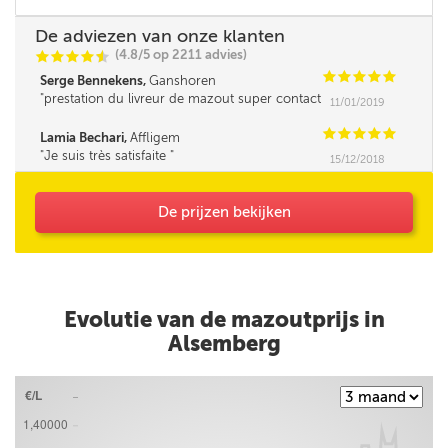
De adviezen van onze klanten
(4.8/5 op 2211 advies)
C
C
C
C
i
@
C
C
C
C
C
Serge Bennekens,
Ganshoren
prestation du livreur de mazout super contact
11/01/2019
et très professionnelle Un grand merci
C
C
C
C
C
Lamia Bechari,
Affligem
Je suis très satisfaite
15/12/2018
De prijzen bekijken
Evolutie van de mazoutprijs in
Alsemberg