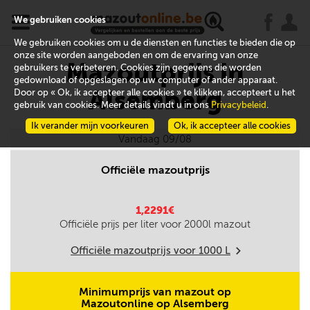
x
j
u
We gebruiken cookies
We gebruiken cookies om u de diensten en functies te bieden die op
onze site worden aangeboden en om de ervaring van onze
Mazoutprijs in
gebruikers te verbeteren. Cookies zijn gegevens die worden
gedownload of opgeslagen op uw computer of ander apparaat.
Alsemberg
Door op « Ok, ik accepteer alle cookies » te klikken, accepteert u het
gebruik van cookies. Meer details vindt u in ons
Privacybeleid
.
Ik verander mijn voorkeuren
Ok, ik accepteer alle cookies
Vandaag 09/08
Officiële mazoutprijs
1,2291€
Officiële prijs per liter voor
2000
l mazout
Officiële mazoutprijs voor
1000
L
m
Minimumprijs van mazout op
Mazoutonline op Alsemberg