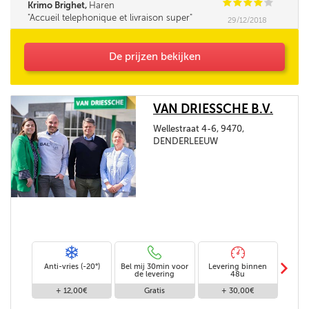
C
C
C
C
C
Krimo Brighet,
Haren
Accueil telephonique et livraison super
29/12/2018
De prijzen bekijken
VAN DRIESSCHE B.V.
Wellestraat 4-6, 9470,
DENDERLEEUW
m
Anti-vries (-20°)
Bel mij 30min voor
Levering binnen
Stand
de levering
48u
+ 12,00€
Gratis
+ 30,00€