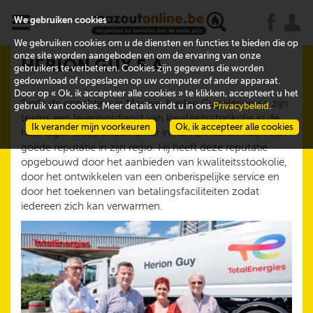
x
j
u
We gebruiken cookies
We gebruiken cookies om u de diensten en functies te bieden die op
onze site worden aangeboden en om de ervaring van onze
HERION GUY S.A.
gebruikers te verbeteren. Cookies zijn gegevens die worden
gedownload of opgeslagen op uw computer of ander apparaat.
Door op « Ok, ik accepteer alle cookies » te klikken, accepteert u het
Sinds de oprichting in Marloie, bieden Guy Hérion en zijn
gebruik van cookies. Meer details vindt u in ons
Privacybeleid
.
teams een leveringsdienst van kwaliteitsstookolie in de
Ik verander mijn voorkeuren
Ok, ik accepteer alle cookies
hele regio. Deze ondernemer in hart en nieren heeft een
goede reputatie in zijn regio. Hij heeft deze reputatie
opgebouwd door het aanbieden van kwaliteitsstookolie,
door het ontwikkelen van een onberispelijke service en
door het toekennen van betalingsfaciliteiten zodat
iedereen zich kan verwarmen.