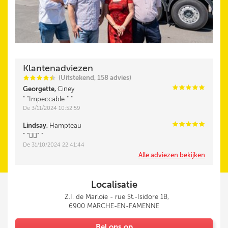
Klantenadviezen
(Uitstekend, 158 advies)
i
i
i
i
i
@
i
i
i
i
i
Georgette,
Ciney
"Impeccable "
De 3/11/2024 10:52:59
i
i
i
i
i
Lindsay,
Hampteau
"👍🏼"
De 31/10/2024 22:41:44
Alle adviezen bekijken
Localisatie
Z.I. de Marloie - rue St.-Isidore 1B,
6900 MARCHE-EN-FAMENNE
Bel ons op