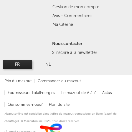
Gestion de mon compte
Avis - Commentaires
Ma Citerne
Nous contacter
S'inscrire à la newsletter
FR
NL
Prix du mazout
Commander du mazout
Fournisseurs TotalEnergies
Le mazout de A à Z
Actus
Qui sommes-nous?
Plan du site
Mazoutonline est spécialisé dans l'offre de mazout domestique en ligne (gasoil de
chauffage). © Mazoutonline 2023, tous droits réservés
Un service proposé par