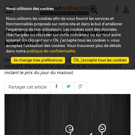
x
j
u
Nous utilisons des cookies
Nous utilisons les cookies afin de vous fournir les services et
fonctionnalités proposés sur notre site et dans le but d’améliorer
l’expérience de nos utilisateurs. Les cookies sont des données
Quel est le prix du jour du
téléchargées ou stockées sur votre ordinateur ou sur tout autre
mazout ?
appareil. En cliquant sur « Ok, j’accepte tous les cookies », vous
acceptez l’utilisation des cookies. Vous trouverez plus de détails
21 octobre 2019
dans notre
politique de confidentialité
.
Pour vous aider à faire le plein de votre cuve au meilleur
Je change mes préférences
Ok, j’accepte tous les cookies
moment, Mazoutonline vous permet de connaître à tout
instant le prix du jour du mazout.
Partager cet article