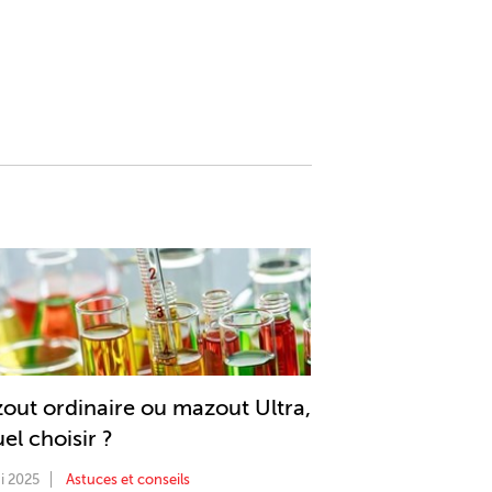
out ordinaire ou mazout Ultra,
el choisir ?
i 2025
Astuces et conseils