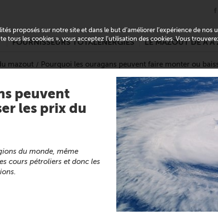
alités proposés sur notre site et dans le but d’améliorer l’expérience de nos
pte tous les cookies », vous acceptez l’utilisation des cookies. Vous trouver
T
FOURNISSEURS TOTALENERGIES
LE MAZOUT DE A À 
 du mazout
Pourquoi les ouragans peuvent faire monter ou baiss
ns peuvent
er les prix du
régions du monde, même
es cours pétroliers et donc les
ions.