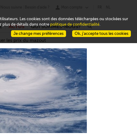
Nous suivre
Besoin d'aide ?
Mon compte
FR
NL
 utilisateurs. Les cookies sont des données téléchargées ou stockées sur
ez plus de détails dans notre
politique de confidentialité
.
Z
ACTUS
QUI SOMMES-NOUS?
r
Je change mes préférences
Ok, j’accepte tous les cookies
er les prix du mazout