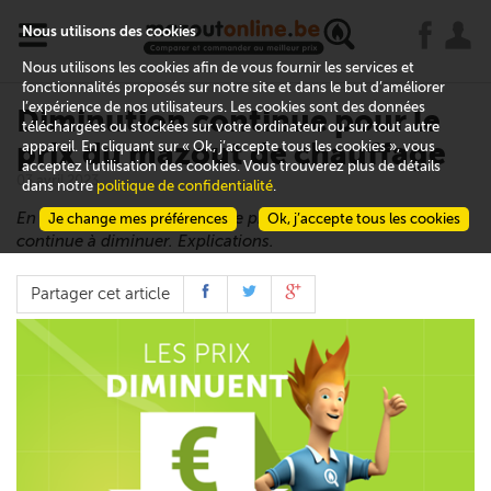
x
j
u
Nous utilisons des cookies
Nous utilisons les cookies afin de vous fournir les services et
fonctionnalités proposés sur notre site et dans le but d’améliorer
l’expérience de nos utilisateurs. Les cookies sont des données
Diminution continue pour le
téléchargées ou stockées sur votre ordinateur ou sur tout autre
prix du mazout de chauffage
appareil. En cliquant sur « Ok, j’accepte tous les cookies », vous
acceptez l’utilisation des cookies. Vous trouverez plus de détails
03 avril 2023
dans notre
politique de confidentialité
.
En ce début du mois d’avril, le prix du mazout de chauffage
Je change mes préférences
Ok, j’accepte tous les cookies
continue à diminuer. Explications.
Partager cet article