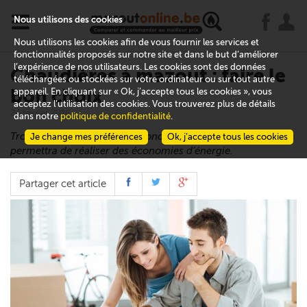
x
j
u
Nous utilisons des cookies
Nous utilisons les cookies afin de vous fournir les services et
fonctionnalités proposés sur notre site et dans le but d’améliorer
l’expérience de nos utilisateurs. Les cookies sont des données
Chaudières à mazout : faire le
téléchargées ou stockées sur votre ordinateur ou sur tout autre
bon choix
appareil. En cliquant sur « Ok, j’accepte tous les cookies », vous
acceptez l’utilisation des cookies. Vous trouverez plus de détails
24 février 2016
dans notre
politique de confidentialité
.
Trouvez la chaudière qui répondra à vos besoins et qui vous
Je change mes préférences
Ok, j’accepte tous les cookies
permettra de réaliser des économies d’énergie.
Partager cet article