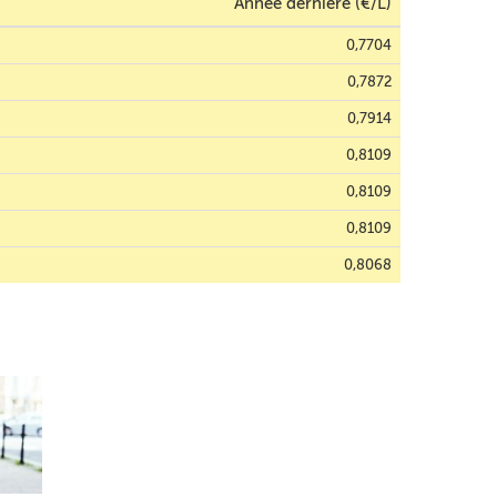
Année dernière (€/L)
0,7704
0,7872
0,7914
0,8109
0,8109
0,8109
0,8068