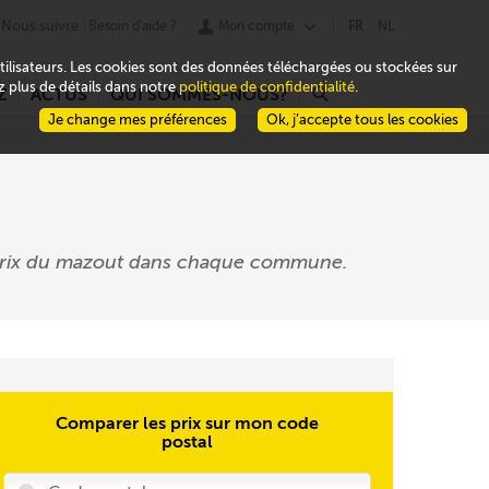
Nous suivre
Besoin d'aide ?
Mon compte
FR
NL
 utilisateurs. Les cookies sont des données téléchargées ou stockées sur
ez plus de détails dans notre
politique de confidentialité
.
Z
ACTUS
QUI SOMMES-NOUS?
r
Je change mes préférences
Ok, j’accepte tous les cookies
s prix du mazout dans chaque commune.
Comparer les prix sur mon code
postal