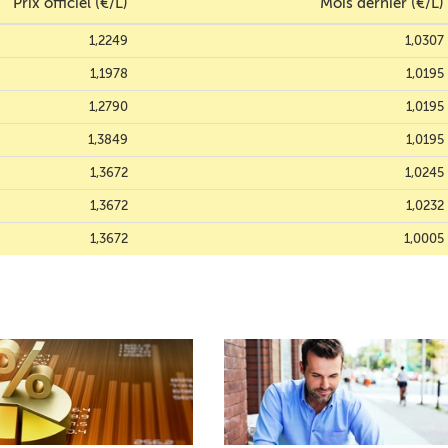
Prix officiel (€/L)
Mois dernier (€/L)
1,2249
1,0307
1,1978
1,0195
1,2790
1,0195
1,3849
1,0195
1,3672
1,0245
1,3672
1,0232
1,3672
1,0005