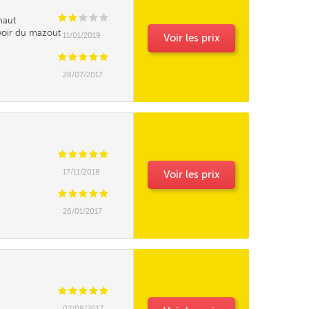
C
C
C
C
C
naut
avoir du mazout
11/01/2019
Voir les prix
C
C
C
C
C
28/07/2017
C
C
C
C
C
17/11/2018
Voir les prix
C
C
C
C
C
26/01/2017
C
C
C
C
C
02/08/2017