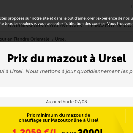
alités proposés sur notre site et dans le but d’améliorer l’expérience de nos
pte tous les cookies », vous acceptez l’utilisation des cookies. Vous trouver
T
FOURNISSEURS TOTALENERGIES
LE MAZOUT DE A À 
out en Flandre Orientale
Ursel
Prix du mazout à Ursel
hui à Ursel. Nous mettons à jour quotidiennement le
Aujourd'hui le 07/08
Prix minimum du mazout de
chauffage sur Mazoutonline à Ursel
1,2059
€/L
2000L