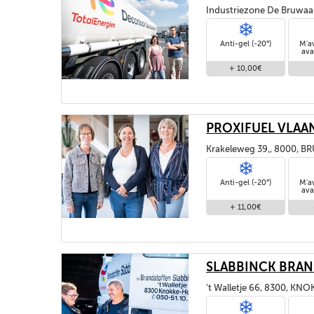
Industriezone De Bruwa
Anti-gel (-20°)
M'a
ava
+ 10,00€
PROXIFUEL VLAA
Krakeleweg 39,, 8000, B
Anti-gel (-20°)
M'a
ava
+ 11,00€
SLABBINCK BRAND
't Walletje 66, 8300, KN