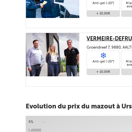
Anti-gel (-20°)
M'a
ava
+ 10,00€
VERMEIRE-DEFRU
Groendreef 7, 9880, AAL
Anti-gel (-20°)
M'a
ava
+ 10,00€
Evolution du prix du mazout à Urs