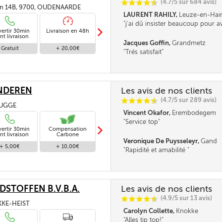
(4.7/5 sur 684 avis)
C
C
C
C
i
@
an 14B, 9700, OUDENAARDE
LAURENT RAHILY,
Leuze-en-Hai
j'ai dû insister beaucoup pour 
m
vertir 30min
Livraison en 48h
Livraison standard
supplémentaire
Livraison en 24h
nt livraison
Jacques Goffin,
Grandmetz
Gratuit
+ 20,00€
Gratuit
+ 30,00€
Trés satisfait
NDEREN
Les avis de nos clients
(4.7/5 sur 289 avis)
C
C
C
C
i
@
RUGGE
Vincent Okafor,
Erembodegem
Service top
m
vertir 30min
Compensation
Livraison standard
nt livraison
Carbone
Veronique De Puysseleyr,
Gand
+ 5,00€
+ 10,00€
Gratuit
Rapidité et amabilité
STOFFEN B.V.B.A.
Les avis de nos clients
(4.9/5 sur 13 avis)
C
C
C
C
i
@
OKKE-HEIST
Carolyn Collette,
Knokke
Alles tip top!