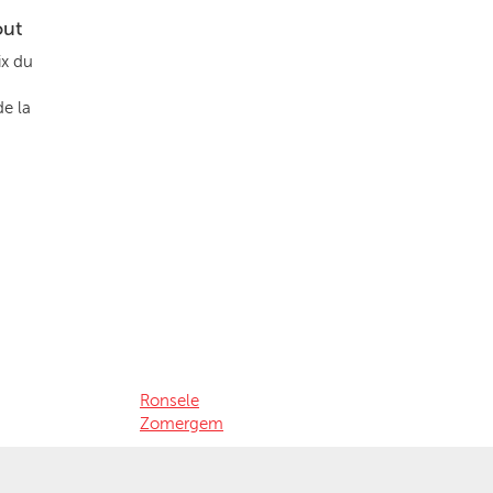
out
ix du
de la
Ronsele
Zomergem