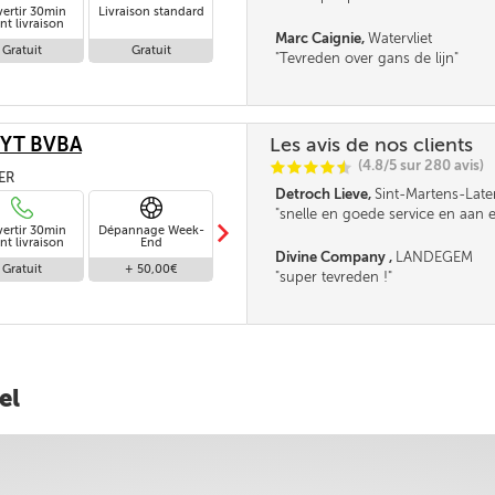
vertir 30min
Livraison standard
nt livraison
Marc Caignie,
Watervliet
Gratuit
Gratuit
Tevreden over gans de lijn
YT BVBA
Les avis de nos clients
(4.8/5 sur 280 avis)
C
C
C
C
i
@
TER
Detroch Lieve,
Sint-Martens-Lat
snelle en goede service en aan 
m
vertir 30min
Dépannage Week-
Livraison en 48h
prijs . merci ***
Livraison le Samedi
L
nt livraison
End
Divine Company ,
LANDEGEM
Gratuit
+ 50,00€
+ 20,00€
+ 30,00€
super tevreden !
el