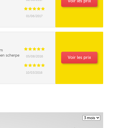
Voir les prix
C
C
C
C
C
01/06/2017
C
C
C
C
C
em
een scherpe
05/08/2016
Voir les prix
ivraison standard
Livraison en 24h
C
C
C
C
C
Gratuit
+ 25,00€
10/03/2016