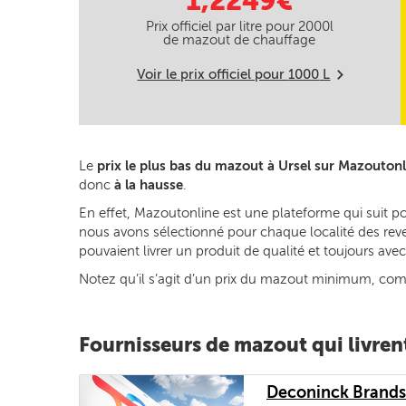
1,2249€
Prix officiel par litre pour
2000
l
de mazout de chauffage
Voir le prix officiel pour
1000
L
m
Le
prix le plus bas du mazout à Ursel sur Mazoutonl
donc
à la hausse
.
En effet, Mazoutonline est une plateforme qui suit po
nous avons sélectionné pour chaque localité des reven
pouvaient livrer un produit de qualité et toujours av
Notez qu’il s’agit d’un prix du mazout minimum, commun
Fournisseurs de mazout qui livrent
Deconinck Brands