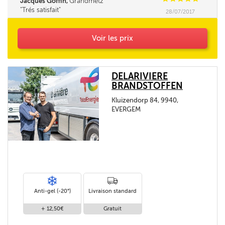
Jacques Goffin,
Grandmetz
Trés satisfait
28/07/2017
Voir les prix
DELARIVIERE
BRANDSTOFFEN
Kluizendorp 84, 9940,
EVERGEM
Anti-gel (-20°)
Livraison standard
+ 12,50€
Gratuit