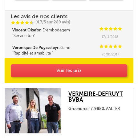
Les avis de nos clients
(4.7/5 sur 289 avis)
C
C
C
C
i
@
C
C
C
C
C
Vincent Okafor,
Erembodegem
Service top
17/11/2018
C
C
C
C
C
Veronique De Puysseleyr,
Gand
Rapidité et amabilité
26/01/2017
Voir les prix
VERMEIRE-DEFRUYT
BVBA
Groendreef 7, 9880, AALTER