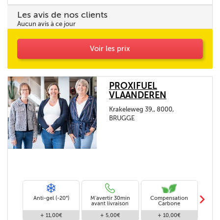
Les avis de nos clients
Aucun avis à ce jour
Voir les prix
PROXIFUEL
VLAANDEREN
Krakeleweg 39,, 8000,
BRUGGE
m
Anti-gel (-20°)
M'avertir 30min
Compensation
Livra
avant livraison
Carbone
+ 11,00€
+ 5,00€
+ 10,00€