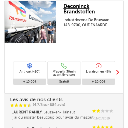
Deconinck
Brandstoffen
Industriezone De Bruwaan
14B, 9700, OUDENAARDE
m
Anti-gel (-20°)
M'avertir 30min
Livraison en 48h
Livra
avant livraison
+ 10,00€
Gratuit
+ 20,00€
Les avis de nos clients
(4.7/5 sur 684 avis)
C
C
C
C
i
@
C
C
C
C
C
LAURENT RAHILY,
Leuze-en-Hainaut
j'ai dû insister beaucoup pour avoir du mazout
11/01/2019
supplémentaire
C
C
C
C
C