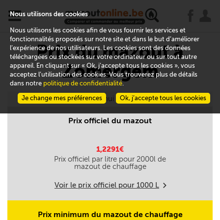
x
j
u
Nous utilisons des cookies
Nous utilisons les cookies afin de vous fournir les services et
fonctionnalités proposés sur notre site et dans le but d’améliorer
Prix du mazout à
l’expérience de nos utilisateurs. Les cookies sont des données
téléchargées ou stockées sur votre ordinateur ou sur tout autre
Zomergem
appareil. En cliquant sur « Ok, j’accepte tous les cookies », vous
acceptez l’utilisation des cookies. Vous trouverez plus de détails
dans notre
politique de confidentialité
.
Je change mes préférences
Aujourd'hui le 09/08
Ok, j’accepte tous les cookies
Prix officiel du mazout
1,2291€
Prix officiel par litre pour
2000
l de
mazout de chauffage
Voir le prix officiel pour
1000
L
m
Prix minimum du mazout de chauffage