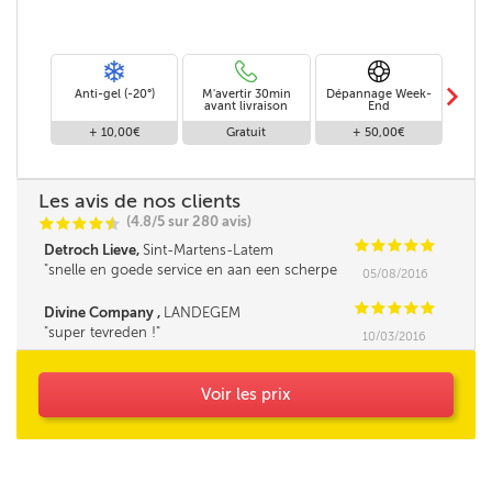
m
Anti-gel (-20°)
M'avertir 30min
Dépannage Week-
Livr
avant livraison
End
+ 10,00€
Gratuit
+ 50,00€
+
Les avis de nos clients
(4.8/5 sur 280 avis)
C
C
C
C
i
@
C
C
C
C
C
Detroch Lieve,
Sint-Martens-Latem
snelle en goede service en aan een scherpe
05/08/2016
prijs . merci ***
C
C
C
C
C
Divine Company ,
LANDEGEM
super tevreden !
10/03/2016
Voir les prix