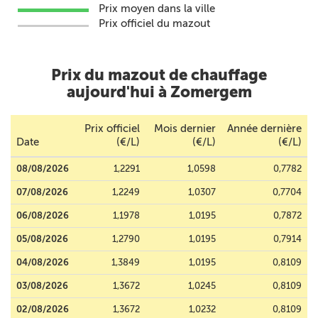
Prix moyen dans la ville
Prix officiel du mazout
Prix du mazout de chauffage
aujourd'hui à Zomergem
Prix officiel
Mois dernier
Année dernière
Date
(€/L)
(€/L)
(€/L)
08/08/2026
1,2291
1,0598
0,7782
07/08/2026
1,2249
1,0307
0,7704
06/08/2026
1,1978
1,0195
0,7872
05/08/2026
1,2790
1,0195
0,7914
04/08/2026
1,3849
1,0195
0,8109
03/08/2026
1,3672
1,0245
0,8109
02/08/2026
1,3672
1,0232
0,8109