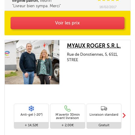
virginie pairon,
Vedrin
Livreur bien sympa. Merci
16/02/2017
Voir les prix
MYAUX ROGER S.R.L.
Rue de Donstiennes, 5, 6511,
STREE
m
Anti-gel (-20°)
M'avertir 30min
Livraison standard
Li
avant livraison
+ 14,52€
+ 2,00€
Gratuit