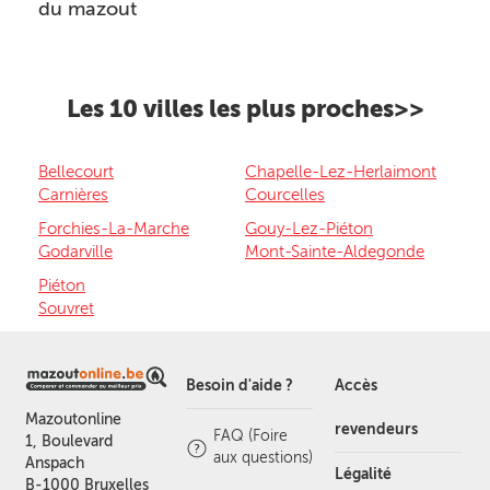
du mazout
Les 10 villes les plus proches>>
Bellecourt
Chapelle-Lez-Herlaimont
Carnières
Courcelles
Forchies-La-Marche
Gouy-Lez-Piéton
Godarville
Mont-Sainte-Aldegonde
Piéton
Souvret
Besoin d'aide ?
Accès
Mazoutonline
revendeurs
FAQ (Foire
1, Boulevard
aux questions)
Anspach
Légalité
B-1000 Bruxelles