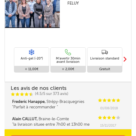
FELUY
m
Anti-gel (-20°)
M'avertir 30min
Livraison standard
Li
avant livraison
+ 11,00€
+ 2,00€
Gratuit
Les avis de nos clients
(4.5/5 sur 373 avis)
C
C
C
C
i
@
C
C
C
C
C
Frederic Hanappe,
Strépy-Bracquegnies
Parfait à recommander
01/08/2018
C
C
C
C
C
Alain CALLUT,
Braine-le-Comte
la livraison situee entre 7h00 et 13h00 me
15/11/2017
parait tres longue. la fourchette ne pourrait elle
pas être un peu réduite. Merci