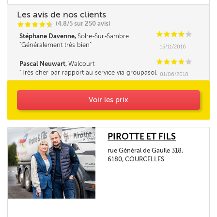
Les avis de nos clients
(4.8/5 sur 250 avis)
C
C
C
C
i
@
C
C
C
C
C
Stéphane Davenne,
Solre-Sur-Sambre
Généralement très bien
15/11/2016
C
C
C
C
C
Pascal Neuwart,
Walcourt
Très cher par rapport au service via groupasol.
01/06/2018
Seul le délai m'a obligé à commander là. Je m'y
prendrai à l'avance à l'avenir. Rien à redire sur
la qualité du service mais chacun agit de la
Voir les prix
même façon...
PIROTTE ET FILS
rue Général de Gaulle 318,
6180, COURCELLES