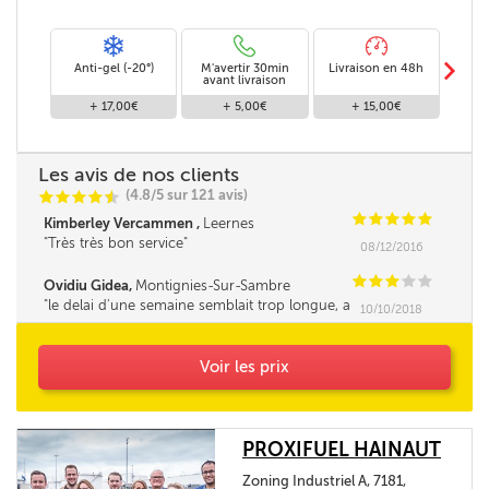
m
Anti-gel (-20°)
M'avertir 30min
Livraison en 48h
Livra
avant livraison
+ 17,00€
+ 5,00€
+ 15,00€
Les avis de nos clients
(4.8/5 sur 121 avis)
C
C
C
C
i
@
C
C
C
C
C
Kimberley Vercammen ,
Leernes
Très très bon service
08/12/2016
C
C
C
C
C
Ovidiu Gidea,
Montignies-Sur-Sambre
le delai d'une semaine semblait trop longue, a
10/10/2018
cause de ça on a payé quelques euros en plus,
pas correct, au moin que le prix reste bloqué le
jour de la commande
Voir les prix
PROXIFUEL HAINAUT
Zoning Industriel A, 7181,