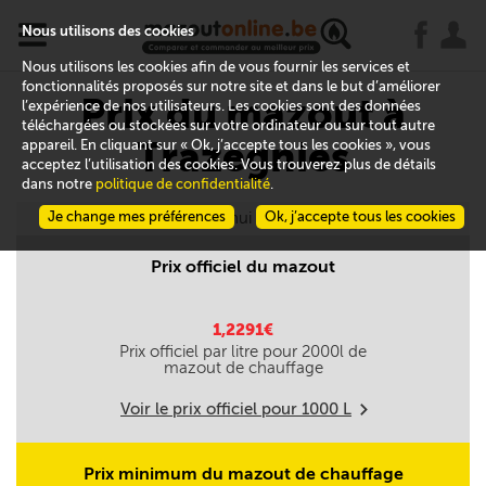
x
j
u
Nous utilisons des cookies
Nous utilisons les cookies afin de vous fournir les services et
fonctionnalités proposés sur notre site et dans le but d’améliorer
Prix du mazout à
l’expérience de nos utilisateurs. Les cookies sont des données
téléchargées ou stockées sur votre ordinateur ou sur tout autre
Trazegnies
appareil. En cliquant sur « Ok, j’accepte tous les cookies », vous
acceptez l’utilisation des cookies. Vous trouverez plus de détails
dans notre
politique de confidentialité
.
Je change mes préférences
Aujourd'hui le 09/08
Ok, j’accepte tous les cookies
Prix officiel du mazout
1,2291€
Prix officiel par litre pour
2000
l de
mazout de chauffage
Voir le prix officiel pour
1000
L
m
Prix minimum du mazout de chauffage