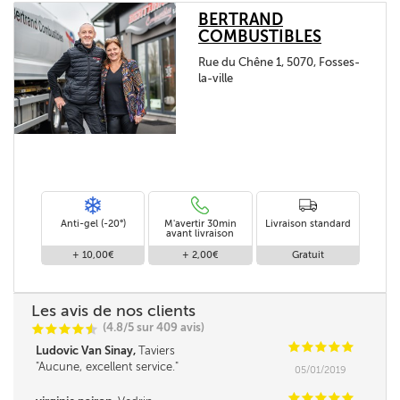
BERTRAND
COMBUSTIBLES
Rue du Chêne 1, 5070, Fosses-
la-ville
Anti-gel (-20°)
M'avertir 30min
Livraison standard
avant livraison
+ 10,00€
+ 2,00€
Gratuit
Les avis de nos clients
(4.8/5 sur 409 avis)
C
C
C
C
i
@
C
C
C
C
C
Ludovic Van Sinay,
Taviers
Aucune, excellent service.
05/01/2019
C
C
C
C
C