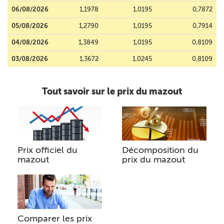
06/08/2026
1,1978
1,0195
0,7872
05/08/2026
1,2790
1,0195
0,7914
04/08/2026
1,3849
1,0195
0,8109
03/08/2026
1,3672
1,0245
0,8109
Tout savoir sur le prix du mazout
Prix officiel du
Décomposition du
mazout
prix du mazout
Comparer les prix