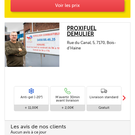
Voir les prix
PROXIFUEL
DEMULIER
Rue du Canal, 5, 7170, Bois-
d'Haine
m
Anti-gel (-20°)
M'avertir 30min
Livraison standard
Li
avant livraison
+ 11,00€
+ 2,00€
Gratuit
Les avis de nos clients
Aucun avis à ce jour