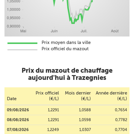
Prix moyen dans la ville
Prix officiel du mazout
Prix du mazout de chauffage
aujourd'hui à Trazegnies
Prix officiel
Mois dernier
Année dernière
Date
(€/L)
(€/L)
(€/L)
09/08/2026
1,2291
1,0588
0,7654
08/08/2026
1,2291
1,0598
0,7782
07/08/2026
1,2249
1,0307
0,7704