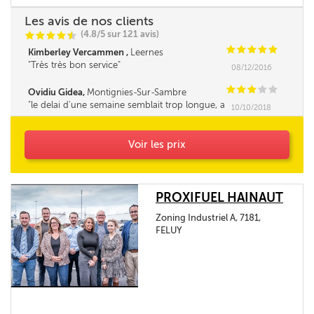
Les avis de nos clients
(4.8/5 sur 121 avis)
C
C
C
C
i
@
C
C
C
C
C
Kimberley Vercammen ,
Leernes
Très très bon service
08/12/2016
C
C
C
C
C
Ovidiu Gidea,
Montignies-Sur-Sambre
le delai d'une semaine semblait trop longue, a
10/10/2018
cause de ça on a payé quelques euros en plus,
pas correct, au moin que le prix reste bloqué le
jour de la commande
Voir les prix
PROXIFUEL HAINAUT
Zoning Industriel A, 7181,
FELUY