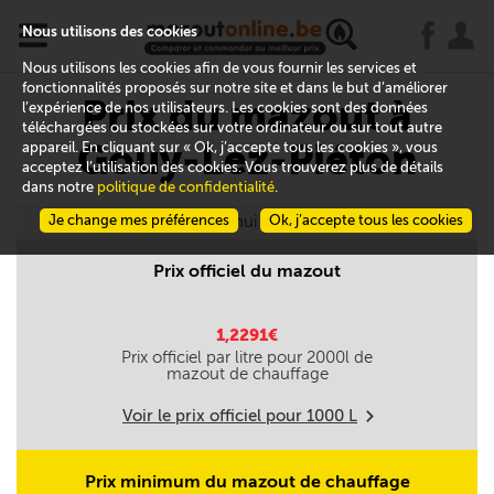
x
j
u
Nous utilisons des cookies
Nous utilisons les cookies afin de vous fournir les services et
fonctionnalités proposés sur notre site et dans le but d’améliorer
Prix du mazout à
l’expérience de nos utilisateurs. Les cookies sont des données
téléchargées ou stockées sur votre ordinateur ou sur tout autre
Gouy-Lez-Piéton
appareil. En cliquant sur « Ok, j’accepte tous les cookies », vous
acceptez l’utilisation des cookies. Vous trouverez plus de détails
dans notre
politique de confidentialité
.
Je change mes préférences
Aujourd'hui le 10/08
Ok, j’accepte tous les cookies
Prix officiel du mazout
1,2291€
Prix officiel par litre pour
2000
l de
mazout de chauffage
Voir le prix officiel pour
1000
L
m
Prix minimum du mazout de chauffage