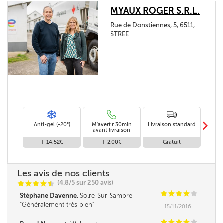
MYAUX ROGER S.R.L.
Rue de Donstiennes, 5, 6511,
STREE
m
Anti-gel (-20°)
M'avertir 30min
Livraison standard
Li
avant livraison
+ 14,52€
+ 2,00€
Gratuit
Les avis de nos clients
(4.8/5 sur 250 avis)
C
C
C
C
i
@
C
C
C
C
C
Stéphane Davenne,
Solre-Sur-Sambre
Généralement très bien
15/11/2016
C
C
C
C
C