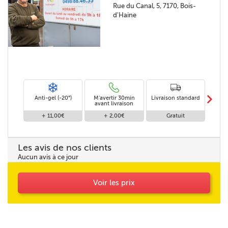
Rue du Canal, 5, 7170, Bois-
d'Haine
m
Anti-gel (-20°)
M'avertir 30min
Livraison standard
Li
avant livraison
+ 11,00€
+ 2,00€
Gratuit
Les avis de nos clients
Aucun avis à ce jour
Voir les prix