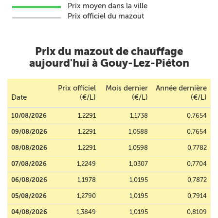
Prix moyen dans la ville
Prix officiel du mazout
Prix du mazout de chauffage
aujourd'hui à Gouy-Lez-Piéton
Prix officiel
Mois dernier
Année dernière
Date
(€/L)
(€/L)
(€/L)
10/08/2026
1,2291
1,1738
0,7654
09/08/2026
1,2291
1,0588
0,7654
08/08/2026
1,2291
1,0598
0,7782
07/08/2026
1,2249
1,0307
0,7704
06/08/2026
1,1978
1,0195
0,7872
05/08/2026
1,2790
1,0195
0,7914
04/08/2026
1,3849
1,0195
0,8109