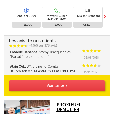
m
Anti-gel (-20°)
M'avertir 30min
Livraison standard
Li
avant livraison
+ 11,00€
+ 2,00€
Gratuit
Les avis de nos clients
(4.5/5 sur 373 avis)
C
C
C
C
i
@
C
C
C
C
C
Frederic Hanappe,
Strépy-Bracquegnies
Parfait à recommander
01/08/2018
C
C
C
C
C
Alain CALLUT,
Braine-le-Comte
la livraison situee entre 7h00 et 13h00 me
15/11/2017
parait tres longue. la fourchette ne pourrait elle
pas être un peu réduite. Merci
Voir les prix
PROXIFUEL
DEMULIER