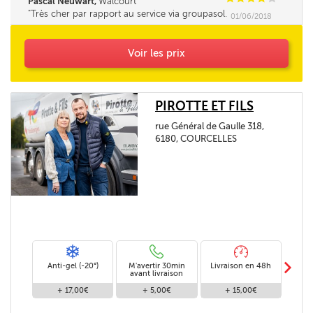
Pascal Neuwart,
Walcourt
Très cher par rapport au service via groupasol.
01/06/2018
Seul le délai m'a obligé à commander là. Je m'y
prendrai à l'avance à l'avenir. Rien à redire sur
la qualité du service mais chacun agit de la
Voir les prix
même façon...
PIROTTE ET FILS
rue Général de Gaulle 318,
6180, COURCELLES
m
Anti-gel (-20°)
M'avertir 30min
Livraison en 48h
Livra
avant livraison
+ 17,00€
+ 5,00€
+ 15,00€