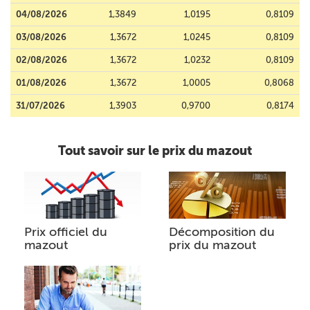
04/08/2026
1,3849
1,0195
0,8109
03/08/2026
1,3672
1,0245
0,8109
02/08/2026
1,3672
1,0232
0,8109
01/08/2026
1,3672
1,0005
0,8068
31/07/2026
1,3903
0,9700
0,8174
Tout savoir sur le prix du mazout
Prix officiel du
Décomposition du
mazout
prix du mazout