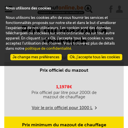
x
j
u
Nous utilisons des cookies
Nous utilisons les cookies afin de vous fournir les services et
fonctionnalités proposés sur notre site et dans le but d’améliorer
Prix du mazout à
l’expérience de nos utilisateurs. Les cookies sont des données
téléchargées ou stockées sur votre ordinateur ou sur tout autre
Toernich
appareil. En cliquant sur « Ok, j’accepte tous les cookies », vous
acceptez l’utilisation des cookies. Vous trouverez plus de détails
dans notre
politique de confidentialité
.
Je change mes préférences
Aujourd'hui le 06/08
Ok, j’accepte tous les cookies
Prix officiel du mazout
1,1978€
Prix officiel par litre pour
2000
l de
mazout de chauffage
Voir le prix officiel pour
1000
L
m
Prix minimum du mazout de chauffage