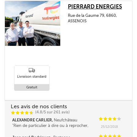
PIERRARD ENERGIES
Rue de la Gaume 79, 6860,
ASSENOIS
Livraison standard
Gratuit
Les avis de nos clients
(4.8/5 sur 261 avis)
C
C
C
C
i
@
C
C
C
C
C
ALEXANDRE CARLIER,
Neufchâteau
Rien de particulier à dire ou à reprocher,
25/12/2018
continuez ainsi, je reviendrai chez vous l'an
prochain en espérant une baisse du mazout de
C
C
C
C
C