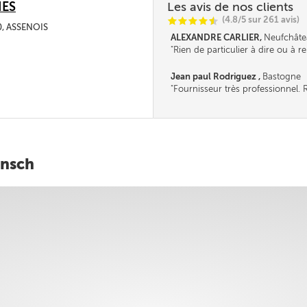
IES
Les avis de nos clients
(4.8/5 sur 261 avis)
C
C
C
C
i
@
0, ASSENOIS
ALEXANDRE CARLIER,
Neufchâte
Rien de particulier à dire ou à r
continuez ainsi, je reviendrai che
prochain en espérant une baiss
Jean paul Rodriguez ,
Bastogne
chauffage.............
Fournisseur très professionnel. R
insch