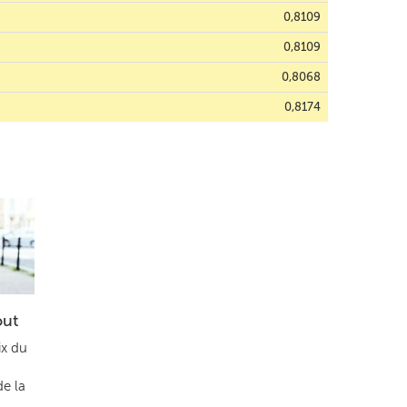
0,8109
0,8109
0,8068
0,8174
out
ix du
de la