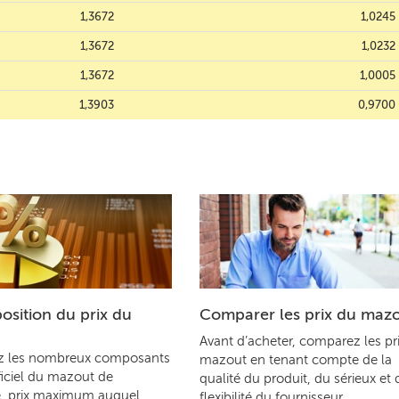
1,3672
1,0245
1,3672
1,0232
1,3672
1,0005
1,3903
0,9700
sition du prix du
Comparer les prix du maz
Avant d’acheter, comparez les pr
z les nombreux composants
mazout en tenant compte de la
ficiel du mazout de
qualité du produit, du sérieux et 
, prix maximum auquel
flexibilité du fournisseur