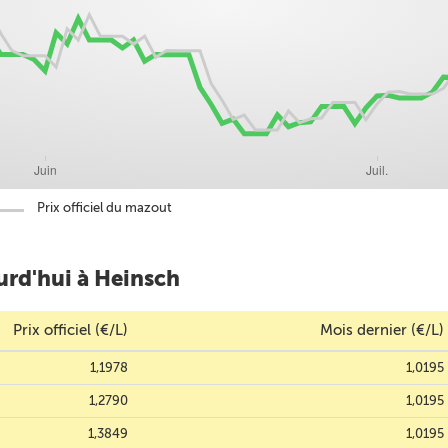
Prix officiel du mazout
urd'hui à Heinsch
Prix officiel (€/L)
Mois dernier (€/L)
1,1978
1,0195
1,2790
1,0195
1,3849
1,0195