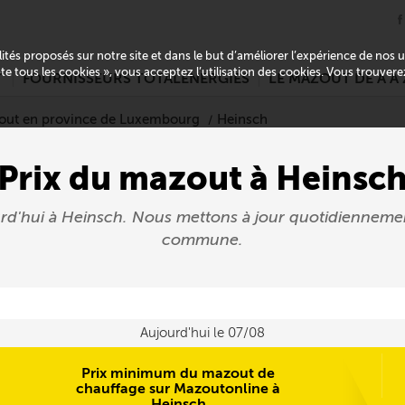
alités proposés sur notre site et dans le but d’améliorer l’expérience de nos
pte tous les cookies », vous acceptez l’utilisation des cookies. Vous trouver
T
FOURNISSEURS TOTALENERGIES
LE MAZOUT DE A À 
out en province de Luxembourg
Heinsch
Prix du mazout à Heinsc
urd'hui à Heinsch. Nous mettons à jour quotidienneme
commune.
Aujourd'hui le 07/08
Prix minimum du mazout de
chauffage sur Mazoutonline à
Heinsch