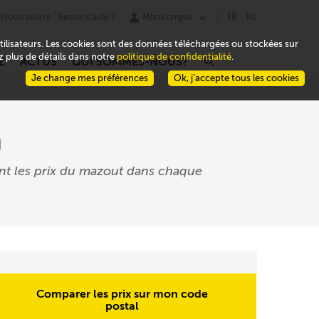
Nous suivre
Besoin d'aide ?
Mon compte
FR
NL
 utilisateurs. Les cookies sont des données téléchargées ou stockées sur
ez plus de détails dans notre
politique de confidentialité
.
Z
ACTUS
QUI SOMMES-NOUS?
r
Je change mes préférences
Ok, j’accepte tous les cookies
h
nt les prix du mazout dans chaque
Comparer les prix sur mon code
postal