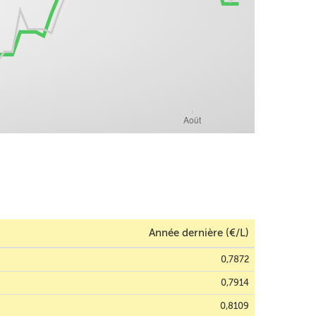
Année dernière (€/L)
0,7872
0,7914
0,8109