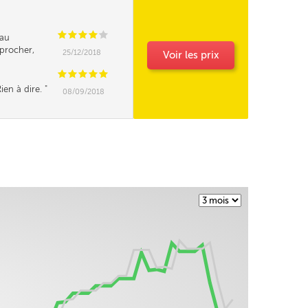
C
C
C
C
C
au
eprocher,
25/12/2018
Voir les prix
z vous l'an
e du mazout de
C
C
C
C
C
ien à dire.
08/09/2018