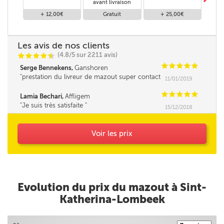
avant livraison
+ 12,00€
Gratuit
+ 25,00€
Les avis de nos clients
(4.8/5 sur 2211 avis)
C
C
C
C
i
@
C
C
C
C
C
Serge Bennekens,
Ganshoren
prestation du livreur de mazout super contact
11/01/2019
et très professionnelle Un grand merci
C
C
C
C
C
Lamia Bechari,
Affligem
Je suis très satisfaite
15/12/2018
Voir les prix
Evolution du prix du mazout à Sint-
Katherina-Lombeek