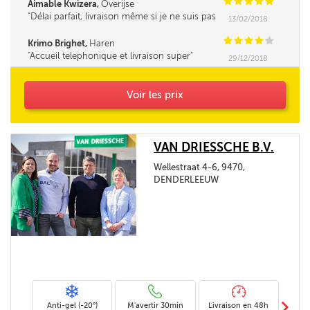
C
C
C
C
C
Aimable Kwizera,
Overijse
Délai parfait, livraison même si je ne suis pas
13/02/2018
là, en toute confiance.
C
C
C
C
C
Krimo Brighet,
Haren
Accueil telephonique et livraison super
29/12/2018
Voir les prix
VAN DRIESSCHE B.V.
Wellestraat 4-6, 9470,
DENDERLEEUW
m
Anti-gel (-20°)
M'avertir 30min
Livraison en 48h
Livra