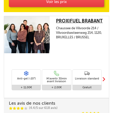
Voir les prix
PROXIFUEL BRABANT
Chaussee de Vilvoorde 214 /
Vilvoordsesteenweg 214, 1120,
BRUXELLES / BRUSSEL
m
Anti-gel (-20°)
M'avertir 30min
Livraison standard
Li
avant livraison
+ 11,00€
+ 2,00€
Gratuit
Les avis de nos clients
(4.4/5 sur 618 avis)
C
C
C
C
C