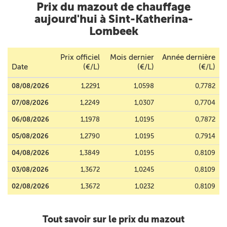
Prix du mazout de chauffage
aujourd'hui à Sint-Katherina-
Lombeek
Prix officiel
Mois dernier
Année dernière
Date
(€/L)
(€/L)
(€/L)
08/08/2026
1,2291
1,0598
0,7782
07/08/2026
1,2249
1,0307
0,7704
06/08/2026
1,1978
1,0195
0,7872
05/08/2026
1,2790
1,0195
0,7914
04/08/2026
1,3849
1,0195
0,8109
03/08/2026
1,3672
1,0245
0,8109
02/08/2026
1,3672
1,0232
0,8109
Tout savoir sur le prix du mazout