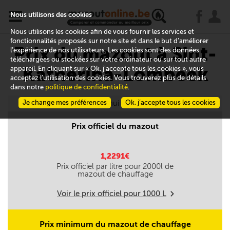
x
j
u
Nous utilisons des cookies
Nous utilisons les cookies afin de vous fournir les services et
fonctionnalités proposés sur notre site et dans le but d’améliorer
Prix du mazout à Sint-
l’expérience de nos utilisateurs. Les cookies sont des données
téléchargées ou stockées sur votre ordinateur ou sur tout autre
Katherina-Lombeek
appareil. En cliquant sur « Ok, j’accepte tous les cookies », vous
acceptez l’utilisation des cookies. Vous trouverez plus de détails
dans notre
politique de confidentialité
.
Je change mes préférences
Aujourd'hui le 08/08
Ok, j’accepte tous les cookies
Prix officiel du mazout
1,2291€
Prix officiel par litre pour
2000
l de
mazout de chauffage
Voir le prix officiel pour
1000
L
m
Prix minimum du mazout de chauffage