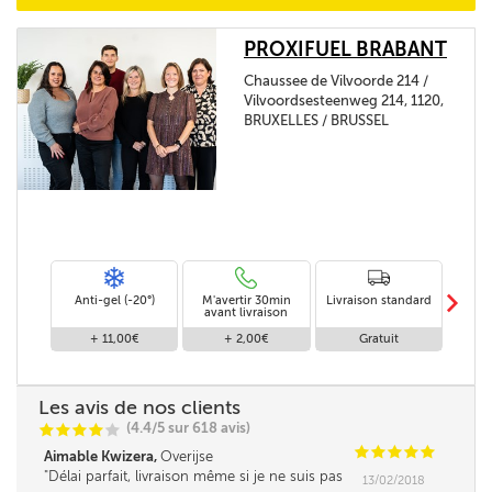
PROXIFUEL BRABANT
Chaussee de Vilvoorde 214 /
Vilvoordsesteenweg 214, 1120,
BRUXELLES / BRUSSEL
m
Anti-gel (-20°)
M'avertir 30min
Livraison standard
Li
avant livraison
+ 11,00€
+ 2,00€
Gratuit
Les avis de nos clients
(4.4/5 sur 618 avis)
C
C
C
C
C
C
C
C
C
C
Aimable Kwizera,
Overijse
Délai parfait, livraison même si je ne suis pas
13/02/2018