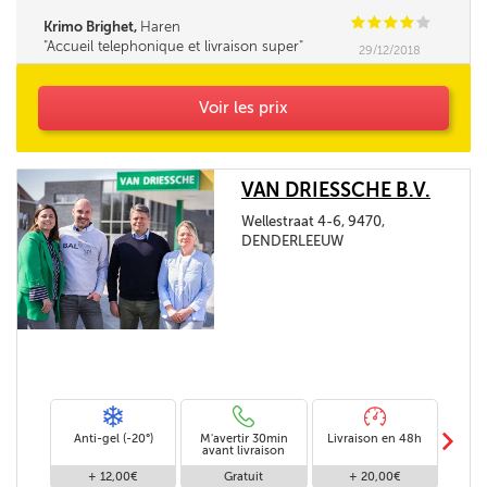
là, en toute confiance.
C
C
C
C
C
Krimo Brighet,
Haren
Accueil telephonique et livraison super
29/12/2018
Voir les prix
VAN DRIESSCHE B.V.
Wellestraat 4-6, 9470,
DENDERLEEUW
m
Anti-gel (-20°)
M'avertir 30min
Livraison en 48h
Livra
avant livraison
+ 12,00€
Gratuit
+ 20,00€