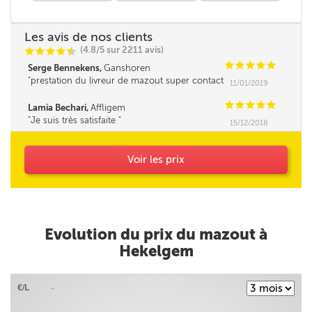
Les avis de nos clients
(4.8/5 sur 2211 avis)
C
C
C
C
i
@
C
C
C
C
C
Serge Bennekens,
Ganshoren
prestation du livreur de mazout super contact
11/01/2019
et très professionnelle Un grand merci
C
C
C
C
C
Lamia Bechari,
Affligem
Je suis très satisfaite
15/12/2018
Voir les prix
Evolution du prix du mazout à
Hekelgem