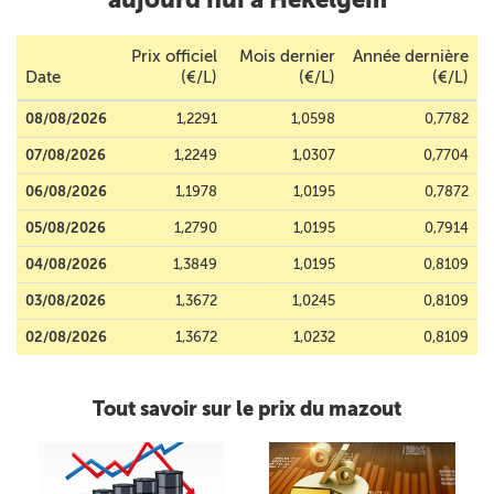
Prix officiel
Mois dernier
Année dernière
Date
(€/L)
(€/L)
(€/L)
08/08/2026
1,2291
1,0598
0,7782
07/08/2026
1,2249
1,0307
0,7704
06/08/2026
1,1978
1,0195
0,7872
05/08/2026
1,2790
1,0195
0,7914
04/08/2026
1,3849
1,0195
0,8109
03/08/2026
1,3672
1,0245
0,8109
02/08/2026
1,3672
1,0232
0,8109
Tout savoir sur le prix du mazout