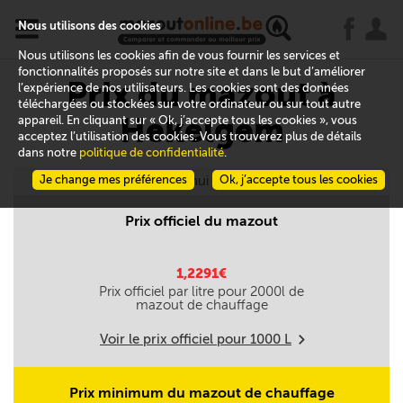
x
j
u
Nous utilisons des cookies
Nous utilisons les cookies afin de vous fournir les services et
fonctionnalités proposés sur notre site et dans le but d’améliorer
Prix du mazout à
l’expérience de nos utilisateurs. Les cookies sont des données
téléchargées ou stockées sur votre ordinateur ou sur tout autre
Hekelgem
appareil. En cliquant sur « Ok, j’accepte tous les cookies », vous
acceptez l’utilisation des cookies. Vous trouverez plus de détails
dans notre
politique de confidentialité
.
Je change mes préférences
Aujourd'hui le 09/08
Ok, j’accepte tous les cookies
Prix officiel du mazout
1,2291€
Prix officiel par litre pour
2000
l de
mazout de chauffage
Voir le prix officiel pour
1000
L
m
Prix minimum du mazout de chauffage