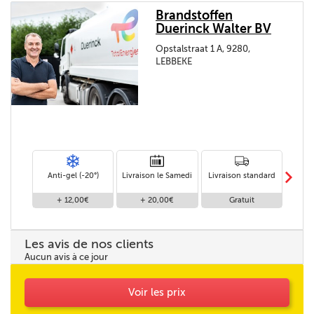
Brandstoffen
Duerinck Walter BV
Opstalstraat 1 A, 9280,
LEBBEKE
m
Anti-gel (-20°)
Livraison le Samedi
Livraison standard
Livr
+ 12,00€
+ 20,00€
Gratuit
Les avis de nos clients
Aucun avis à ce jour
Voir les prix