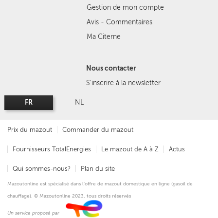
Gestion de mon compte
Avis - Commentaires
Ma Citerne
Nous contacter
S'inscrire à la newsletter
FR
NL
Prix du mazout
Commander du mazout
Fournisseurs TotalEnergies
Le mazout de A à Z
Actus
Qui sommes-nous?
Plan du site
Mazoutonline est spécialisé dans l'offre de mazout domestique en ligne (gasoil de
chauffage). © Mazoutonline 2023, tous droits réservés
Un service proposé par