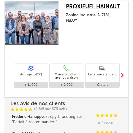
PROXIFUEL HAINAUT
Zoning Industriel A, 7181,
FELUY
m
Anti-gel (-20°)
M'avertir 30min
Livraison standard
Li
avant livraison
+ 11,00€
+ 2,00€
Gratuit
Les avis de nos clients
(4.5/5 sur 373 avis)
C
C
C
C
i
@
C
C
C
C
C
Frederic Hanappe,
Strépy-Bracquegnies
Parfait à recommander
01/08/2018
C
C
C
C
C