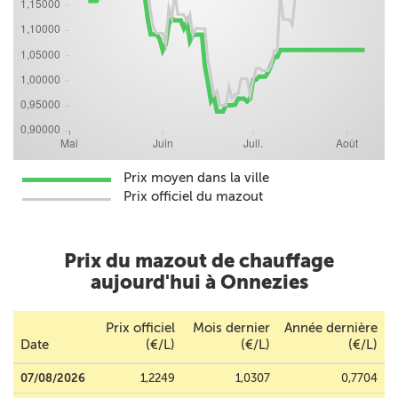
Prix moyen dans la ville
Prix officiel du mazout
Prix du mazout de chauffage
aujourd'hui à Onnezies
Prix officiel
Mois dernier
Année dernière
Date
(€/L)
(€/L)
(€/L)
07/08/2026
1,2249
1,0307
0,7704