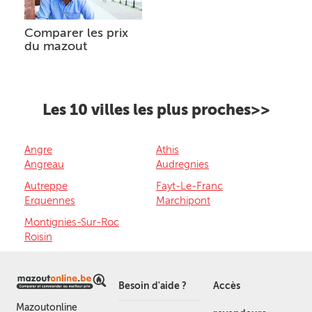
Comparer les prix
du mazout
Les 10 villes les plus proches>>
Angre
Athis
Angreau
Audregnies
Autreppe
Fayt-Le-Franc
Erquennes
Marchipont
Montignies-Sur-Roc
Roisin
Besoin d'aide ?
Accès
Mazoutonline