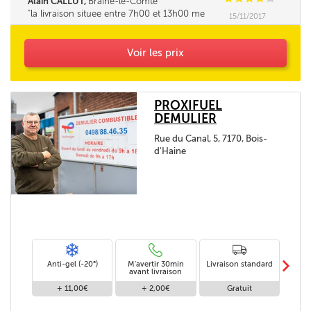
Alain CALLUT,
Braine-le-Comte
la livraison situee entre 7h00 et 13h00 me
15/11/2017
parait tres longue. la fourchette ne pourrait elle
pas être un peu réduite. Merci
Voir les prix
PROXIFUEL
DEMULIER
Rue du Canal, 5, 7170, Bois-
d'Haine
m
Anti-gel (-20°)
M'avertir 30min
Livraison standard
Li
avant livraison
+ 11,00€
+ 2,00€
Gratuit