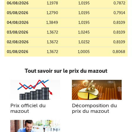
06/08/2026
1,1978
1,0195
0,7872
05/08/2026
1,2790
1,0195
0,7914
04/08/2026
1,3849
1,0195
0,8109
03/08/2026
1,3672
1,0245
0,8109
02/08/2026
1,3672
1,0232
0,8109
01/08/2026
1,3672
1,0005
0,8068
Tout savoir sur le prix du mazout
Prix officiel du
Décomposition du
mazout
prix du mazout