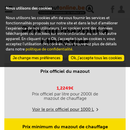
x
j
u
Nous utilisons des cookies
Nous utilisons les cookies afin de vous fournir les services et
fonctionnalités proposés sur notre site et dans le but d’améliorer
Prix du mazout à
l’expérience de nos utilisateurs. Les cookies sont des données
téléchargées ou stockées sur votre ordinateur ou sur tout autre
Onnezies
appareil. En cliquant sur « Ok, j’accepte tous les cookies », vous
acceptez l’utilisation des cookies. Vous trouverez plus de détails
dans notre
politique de confidentialité
.
Je change mes préférences
Aujourd'hui le 07/08
Ok, j’accepte tous les cookies
Prix officiel du mazout
1,2249€
Prix officiel par litre pour
2000
l de
mazout de chauffage
Voir le prix officiel pour
1000
L
m
Prix minimum du mazout de chauffage