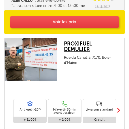
Alain CALLUT,
Braine-le-Comte
la livraison situee entre 7h00 et 13h00 me
15/11/2017
parait tres longue. la fourchette ne pourrait elle
pas être un peu réduite. Merci
Voir les prix
PROXIFUEL
DEMULIER
Rue du Canal, 5, 7170, Bois-
d'Haine
m
Anti-gel (-20°)
M'avertir 30min
Livraison standard
Li
avant livraison
+ 11,00€
+ 2,00€
Gratuit