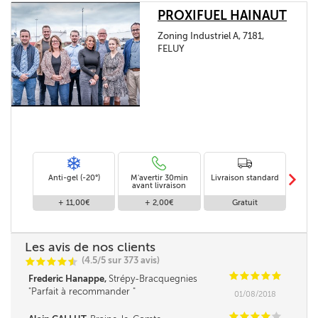
PROXIFUEL HAINAUT
Zoning Industriel A, 7181,
FELUY
m
Anti-gel (-20°)
M'avertir 30min
Livraison standard
Li
avant livraison
+ 11,00€
+ 2,00€
Gratuit
Les avis de nos clients
(4.5/5 sur 373 avis)
C
C
C
C
i
@
C
C
C
C
C
Frederic Hanappe,
Strépy-Bracquegnies
Parfait à recommander
01/08/2018
C
C
C
C
C