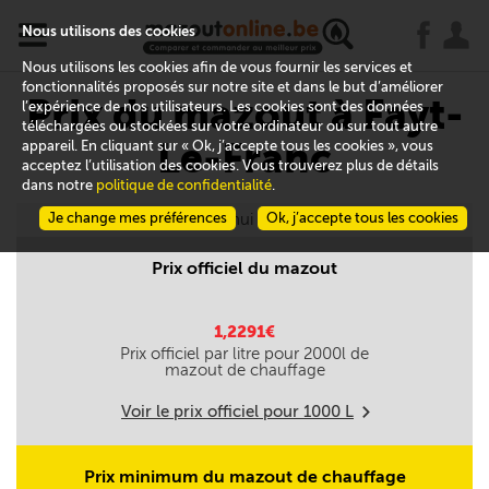
x
j
u
Nous utilisons des cookies
Nous utilisons les cookies afin de vous fournir les services et
fonctionnalités proposés sur notre site et dans le but d’améliorer
Prix du mazout à Fayt-
l’expérience de nos utilisateurs. Les cookies sont des données
téléchargées ou stockées sur votre ordinateur ou sur tout autre
Le-Franc
appareil. En cliquant sur « Ok, j’accepte tous les cookies », vous
acceptez l’utilisation des cookies. Vous trouverez plus de détails
dans notre
politique de confidentialité
.
Je change mes préférences
Aujourd'hui le 08/08
Ok, j’accepte tous les cookies
Prix officiel du mazout
1,2291€
Prix officiel par litre pour
2000
l de
mazout de chauffage
Voir le prix officiel pour
1000
L
m
Prix minimum du mazout de chauffage