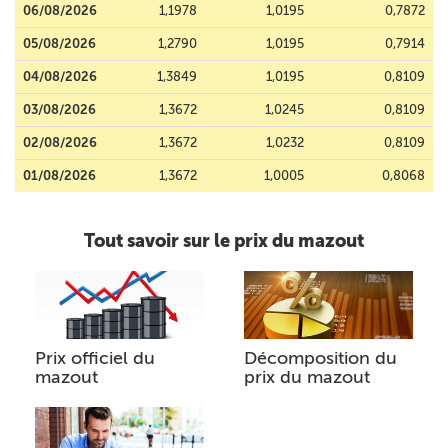
06/08/2026
1,1978
1,0195
0,7872
05/08/2026
1,2790
1,0195
0,7914
04/08/2026
1,3849
1,0195
0,8109
03/08/2026
1,3672
1,0245
0,8109
02/08/2026
1,3672
1,0232
0,8109
01/08/2026
1,3672
1,0005
0,8068
Tout savoir sur le prix du mazout
Prix officiel du
Décomposition du
mazout
prix du mazout