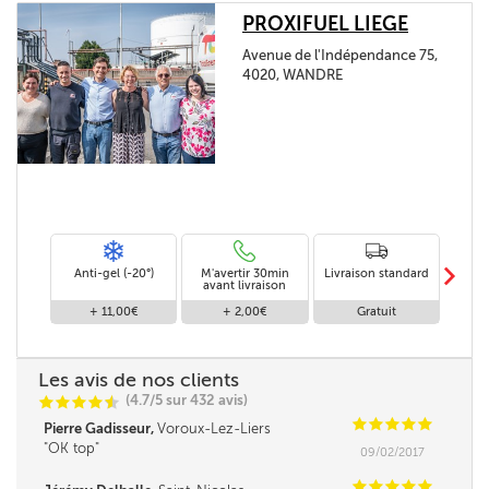
PROXIFUEL LIEGE
Avenue de l'Indépendance 75,
4020, WANDRE
m
Anti-gel (-20°)
M'avertir 30min
Livraison standard
Li
avant livraison
+ 11,00€
+ 2,00€
Gratuit
Les avis de nos clients
(4.7/5 sur 432 avis)
C
C
C
C
i
@
C
C
C
C
C
Pierre Gadisseur,
Voroux-Lez-Liers
OK top
09/02/2017
C
C
C
C
C