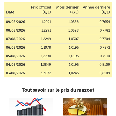
Prix officiel
Mois dernier
Année dernière
Date
(€/L)
(€/L)
(€/L)
09/08/2026
1,2291
1,0588
0,7654
08/08/2026
1,2291
1,0598
0,7782
07/08/2026
1,2249
1,0307
0,7704
06/08/2026
1,1978
1,0195
0,7872
05/08/2026
1,2790
1,0195
0,7914
04/08/2026
1,3849
1,0195
0,8109
03/08/2026
1,3672
1,0245
0,8109
Tout savoir sur le prix du mazout