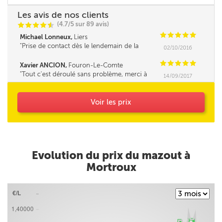
Les avis de nos clients
(4.7/5 sur 89 avis)
C
C
C
C
i
@
C
C
C
C
C
Michael Lonneux,
Liers
Prise de contact dès le lendemain de la
02/10/2016
réservation, livraison en 2 jours comme indiqué
sur le site, rapide*****
C
C
C
C
C
Xavier ANCION,
Fouron-Le-Comte
Tout c'est déroulé sans problème, merci à
14/09/2017
vous
Voir les prix
Evolution du prix du mazout à
Mortroux