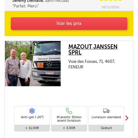
Jérémy Delhalle,
Saint-Nicolas
Parfait. Merci
06/11/2018
Voir les prix
MAZOUT JANSSEN
SPRL
Voie des Fosses, 71, 4607,
FENEUR
m
Anti-gel (-20°)
M'avertir 30min
Livraison standard
Li
avant livraison
+ 11,00€
+ 3,00€
Gratuit