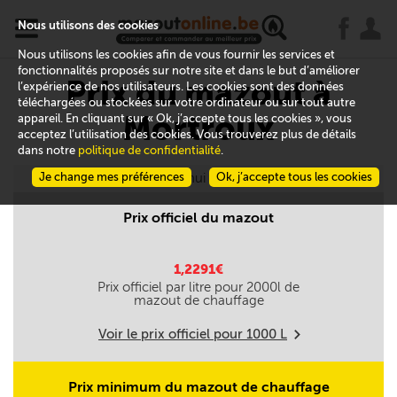
x
j
u
Nous utilisons des cookies
Nous utilisons les cookies afin de vous fournir les services et
fonctionnalités proposés sur notre site et dans le but d’améliorer
Prix du mazout à
l’expérience de nos utilisateurs. Les cookies sont des données
téléchargées ou stockées sur votre ordinateur ou sur tout autre
Mortroux
appareil. En cliquant sur « Ok, j’accepte tous les cookies », vous
acceptez l’utilisation des cookies. Vous trouverez plus de détails
dans notre
politique de confidentialité
.
Je change mes préférences
Aujourd'hui le 09/08
Ok, j’accepte tous les cookies
Prix officiel du mazout
1,2291€
Prix officiel par litre pour
2000
l de
mazout de chauffage
Voir le prix officiel pour
1000
L
m
Prix minimum du mazout de chauffage