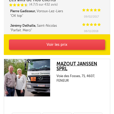
(4.7/5 sur 432 avis)
C
C
C
C
i
@
C
C
C
C
C
Pierre Gadisseur,
Voroux-Lez-Liers
OK top
09/02/2017
C
C
C
C
C
Jérémy Delhalle,
Saint-Nicolas
Parfait. Merci
06/11/2018
Voir les prix
MAZOUT JANSSEN
SPRL
Voie des Fosses, 71, 4607,
FENEUR