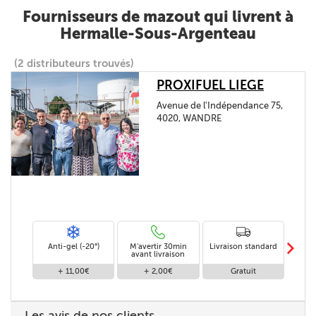
Fournisseurs de mazout qui livrent à
Hermalle-Sous-Argenteau
(2 distributeurs trouvés)
PROXIFUEL LIEGE
Avenue de l'Indépendance 75,
4020, WANDRE
m
Anti-gel (-20°)
M'avertir 30min
Livraison standard
Li
avant livraison
+ 11,00€
+ 2,00€
Gratuit
Les avis de nos clients