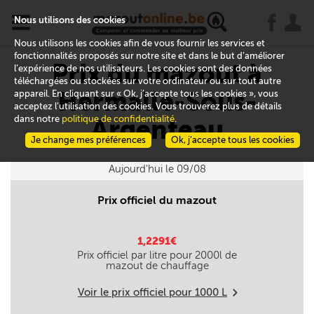
x
j
u
Nous utilisons des cookies
Nous utilisons les cookies afin de vous fournir les services et
fonctionnalités proposés sur notre site et dans le but d’améliorer
Prix du mazout à
l’expérience de nos utilisateurs. Les cookies sont des données
téléchargées ou stockées sur votre ordinateur ou sur tout autre
Hermalle-Sous-
appareil. En cliquant sur « Ok, j’accepte tous les cookies », vous
acceptez l’utilisation des cookies. Vous trouverez plus de détails
dans notre
politique de confidentialité
.
Argenteau
Je change mes préférences
Ok, j’accepte tous les cookies
Aujourd'hui le 09/08
Prix officiel du mazout
1,2291€
Prix officiel par litre pour
2000
l de
mazout de chauffage
Voir le prix officiel pour
1000
L
m