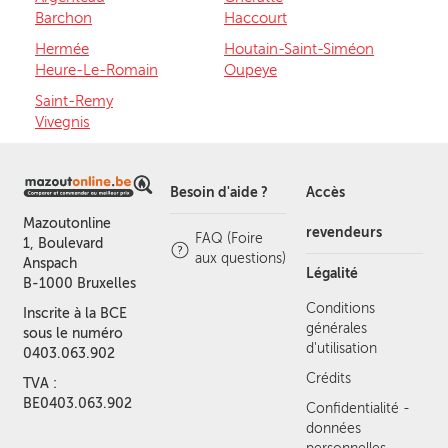
Barchon
Haccourt
Hermée
Houtain-Saint-Siméon
Heure-Le-Romain
Oupeye
Saint-Remy
Vivegnis
Besoin d'aide ?
Accès
Mazoutonline
revendeurs
FAQ (Foire
1, Boulevard
aux questions)
Anspach
Légalité
B-1000 Bruxelles
Conditions
Inscrite à la BCE
générales
sous le numéro
d'utilisation
0403.063.902
Crédits
TVA :
BE0403.063.902
Confidentialité -
données