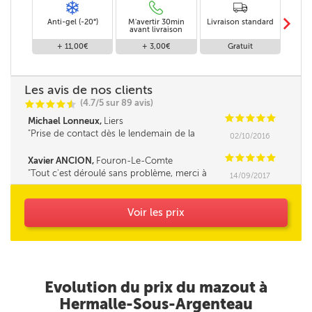
m
Anti-gel (-20°)
M'avertir 30min
Livraison standard
Li
avant livraison
+ 11,00€
+ 3,00€
Gratuit
Les avis de nos clients
(4.7/5 sur 89 avis)
C
C
C
C
i
@
C
C
C
C
C
Michael Lonneux,
Liers
Prise de contact dès le lendemain de la
02/10/2016
réservation, livraison en 2 jours comme indiqué
sur le site, rapide*****
C
C
C
C
C
Xavier ANCION,
Fouron-Le-Comte
Tout c'est déroulé sans problème, merci à
14/09/2017
vous
Voir les prix
Evolution du prix du mazout à
Hermalle-Sous-Argenteau