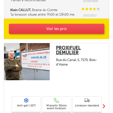
Parfait à recommander
01/08/2018
C
C
C
C
C
Alain CALLUT,
Braine-le-Comte
la livraison situee entre 7h00 et 13h00 me
15/11/2017
parait tres longue. la fourchette ne pourrait elle
pas être un peu réduite. Merci
Voir les prix
PROXIFUEL
DEMULIER
Rue du Canal, 5, 7170, Bois-
d'Haine
m
Anti-gel (-20°)
M'avertir 30min
Livraison standard
Li
avant livraison