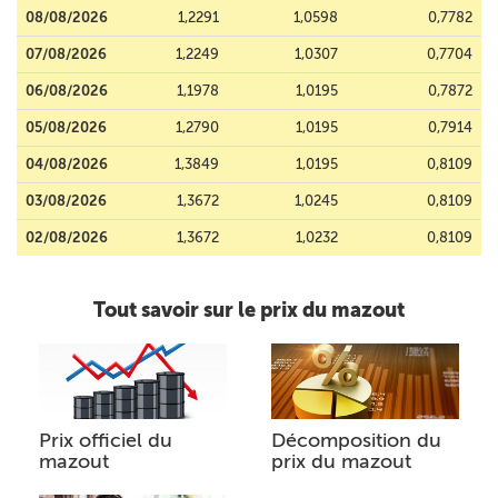
08/08/2026
1,2291
1,0598
0,7782
07/08/2026
1,2249
1,0307
0,7704
06/08/2026
1,1978
1,0195
0,7872
05/08/2026
1,2790
1,0195
0,7914
04/08/2026
1,3849
1,0195
0,8109
03/08/2026
1,3672
1,0245
0,8109
02/08/2026
1,3672
1,0232
0,8109
Tout savoir sur le prix du mazout
Prix officiel du
Décomposition du
mazout
prix du mazout