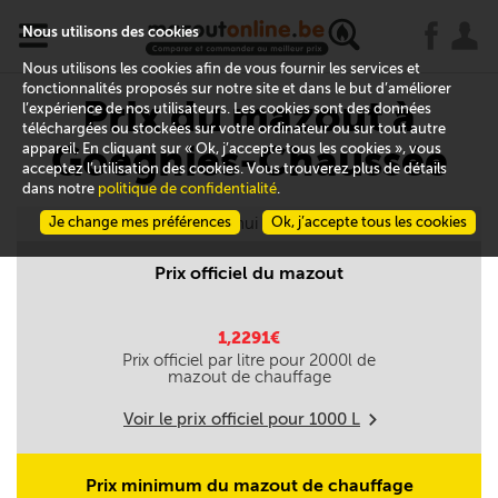
x
j
u
Nous utilisons des cookies
Nous utilisons les cookies afin de vous fournir les services et
fonctionnalités proposés sur notre site et dans le but d’améliorer
Prix du mazout à
l’expérience de nos utilisateurs. Les cookies sont des données
téléchargées ou stockées sur votre ordinateur ou sur tout autre
Goegnies-Chaussée
appareil. En cliquant sur « Ok, j’accepte tous les cookies », vous
acceptez l’utilisation des cookies. Vous trouverez plus de détails
dans notre
politique de confidentialité
.
Je change mes préférences
Aujourd'hui le 08/08
Ok, j’accepte tous les cookies
Prix officiel du mazout
1,2291€
Prix officiel par litre pour
2000
l de
mazout de chauffage
Voir le prix officiel pour
1000
L
m
Prix minimum du mazout de chauffage