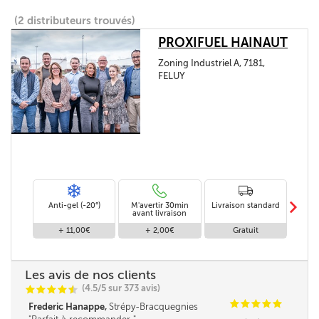
(2 distributeurs trouvés)
PROXIFUEL HAINAUT
Zoning Industriel A, 7181,
FELUY
m
Anti-gel (-20°)
M'avertir 30min
Livraison standard
Li
avant livraison
+ 11,00€
+ 2,00€
Gratuit
Les avis de nos clients
(4.5/5 sur 373 avis)
C
C
C
C
i
@
C
C
C
C
C
Frederic Hanappe,
Strépy-Bracquegnies