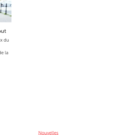
out
ix du
de la
Nouvelles