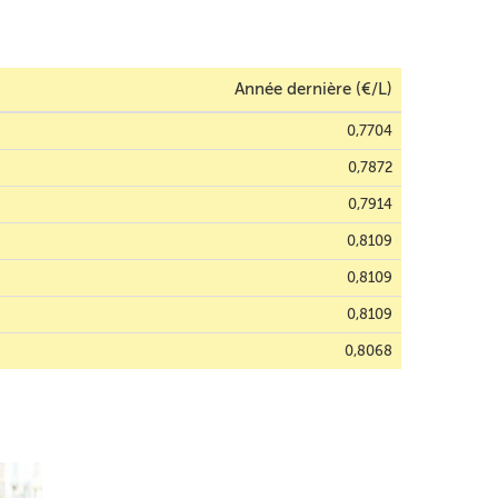
Année dernière (€/L)
0,7704
0,7872
0,7914
0,8109
0,8109
0,8109
0,8068