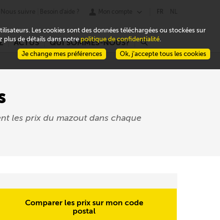
Nous suivre
Besoin d'aide ?
Mon compte
FR
NL
 utilisateurs. Les cookies sont des données téléchargées ou stockées sur
ez plus de détails dans notre
politique de confidentialité
.
Z
ACTUS
QUI SOMMES-NOUS?
r
Je change mes préférences
Ok, j’accepte tous les cookies
s
ent les prix du mazout dans chaque
Comparer les prix sur mon code
postal