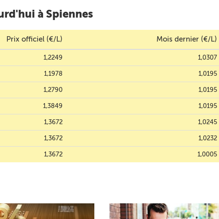
urd'hui à Spiennes
Prix officiel (€/L)
Mois dernier (€/L)
1,2249
1,0307
1,1978
1,0195
1,2790
1,0195
1,3849
1,0195
1,3672
1,0245
1,3672
1,0232
1,3672
1,0005