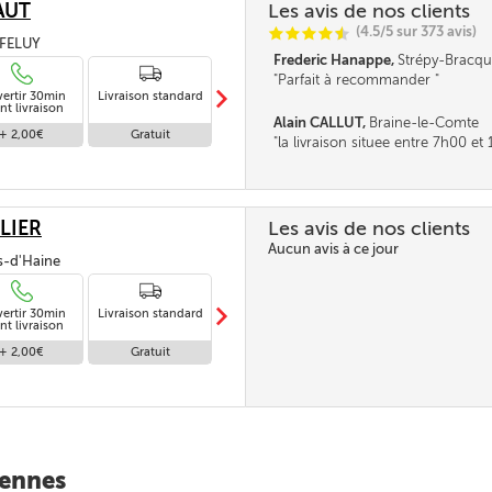
AUT
Les avis de nos clients
(4.5/5 sur 373 avis)
C
C
C
C
i
@
, FELUY
Frederic Hanappe,
Strépy-Bracqu
Parfait à recommander
m
vertir 30min
Livraison standard
Livraison en
nt livraison
absence
Alain CALLUT,
Braine-le-Comte
+ 2,00€
Gratuit
Gratuit
la livraison situee entre 7h00 e
parait tres longue. la fourchette n
pas être un peu réduite. Merci
LIER
Les avis de nos clients
Aucun avis à ce jour
is-d'Haine
m
vertir 30min
Livraison standard
Livraison en
nt livraison
absence
+ 2,00€
Gratuit
Gratuit
iennes