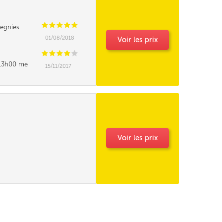
C
C
C
C
C
egnies
01/08/2018
Voir les prix
C
C
C
C
C
t 13h00 me
15/11/2017
e pourrait elle
Voir les prix