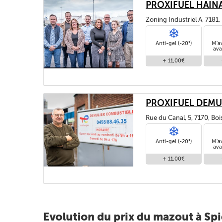
PROXIFUEL HAIN
Zoning Industriel A, 7181
Anti-gel (-20°)
M'a
ava
+ 11,00€
PROXIFUEL DEMU
Rue du Canal, 5, 7170, Bo
Anti-gel (-20°)
M'a
ava
+ 11,00€
Evolution du prix du mazout à Sp