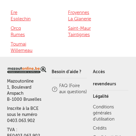
Ere
Froyennes
Esplechin
La Glanerie
Orcq
Saint-Maur
Rumes
Taintignies
Tournai
Willemeau
Besoin d'aide ?
Accès
Mazoutonline
revendeurs
FAQ (Foire
1, Boulevard
aux questions)
Anspach
Légalité
B-1000 Bruxelles
Conditions
Inscrite à la BCE
générales
sous le numéro
d'utilisation
0403.063.902
Crédits
TVA :
BE0403.063.902