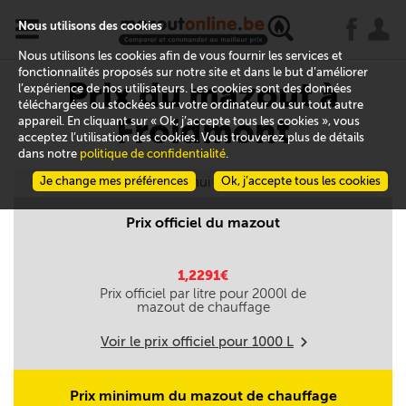
x
j
u
Nous utilisons des cookies
Nous utilisons les cookies afin de vous fournir les services et
fonctionnalités proposés sur notre site et dans le but d’améliorer
Prix du mazout à
l’expérience de nos utilisateurs. Les cookies sont des données
téléchargées ou stockées sur votre ordinateur ou sur tout autre
Froidmont
appareil. En cliquant sur « Ok, j’accepte tous les cookies », vous
acceptez l’utilisation des cookies. Vous trouverez plus de détails
dans notre
politique de confidentialité
.
Je change mes préférences
Aujourd'hui le 09/08
Ok, j’accepte tous les cookies
Prix officiel du mazout
1,2291€
Prix officiel par litre pour
2000
l de
mazout de chauffage
Voir le prix officiel pour
1000
L
m
Prix minimum du mazout de chauffage