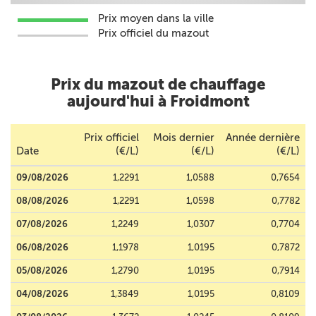
Prix moyen dans la ville
Prix officiel du mazout
Prix du mazout de chauffage
aujourd'hui à Froidmont
Prix officiel
Mois dernier
Année dernière
Date
(€/L)
(€/L)
(€/L)
09/08/2026
1,2291
1,0588
0,7654
08/08/2026
1,2291
1,0598
0,7782
07/08/2026
1,2249
1,0307
0,7704
06/08/2026
1,1978
1,0195
0,7872
05/08/2026
1,2790
1,0195
0,7914
04/08/2026
1,3849
1,0195
0,8109