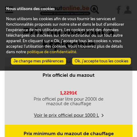
x
j
u
Nous utilisons des cookies
Nous utilisons les cookies afin de vous fournir les services et
fonctionnalités proposés sur notre site et dans le but d’améliorer
Prix du mazout à
l’expérience de nos utilisateurs. Les cookies sont des données
téléchargées ou stockées sur votre ordinateur ou sur tout autre
Esplechin
appareil. En cliquant sur « Ok, j’accepte tous les cookies », vous
acceptez l’utilisation des cookies. Vous trouverez plus de détails
dans notre
politique de confidentialité
.
Je change mes préférences
Aujourd'hui le 09/08
Ok, j’accepte tous les cookies
Prix officiel du mazout
1,2291€
Prix officiel par litre pour
2000
l de
mazout de chauffage
Voir le prix officiel pour
1000
L
m
Prix minimum du mazout de chauffage