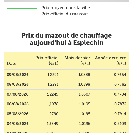
Prix moyen dans la ville
Prix officiel du mazout
Prix du mazout de chauffage
aujourd'hui à Esplechin
Prix officiel
Mois dernier
Année dernière
Date
(€/L)
(€/L)
(€/L)
09/08/2026
1,2291
1,0588
0,7654
08/08/2026
1,2291
1,0598
0,7782
07/08/2026
1,2249
1,0307
0,7704
06/08/2026
1,1978
1,0195
0,7872
05/08/2026
1,2790
1,0195
0,7914
04/08/2026
1,3849
1,0195
0,8109