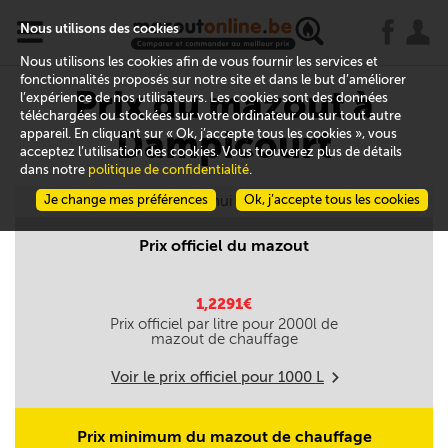
x
j
u
Nous utilisons des cookies
Nous utilisons les cookies afin de vous fournir les services et
fonctionnalités proposés sur notre site et dans le but d’améliorer
Prix du mazout à
l’expérience de nos utilisateurs. Les cookies sont des données
téléchargées ou stockées sur votre ordinateur ou sur tout autre
Dampicourt
appareil. En cliquant sur « Ok, j’accepte tous les cookies », vous
acceptez l’utilisation des cookies. Vous trouverez plus de détails
dans notre
politique de confidentialité
.
Je change mes préférences
Aujourd'hui le 09/08
Ok, j’accepte tous les cookies
Prix officiel du mazout
1,2291€
Prix officiel par litre pour
2000
l de
mazout de chauffage
Voir le prix officiel pour
1000
L
m
Prix minimum du mazout de chauffage