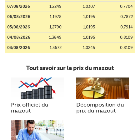
07/08/2026
1,2249
1,0307
0,7704
06/08/2026
1,1978
1,0195
0,7872
05/08/2026
1,2790
1,0195
0,7914
04/08/2026
1,3849
1,0195
0,8109
03/08/2026
1,3672
1,0245
0,8109
Tout savoir sur le prix du mazout
Prix officiel du
Décomposition du
mazout
prix du mazout