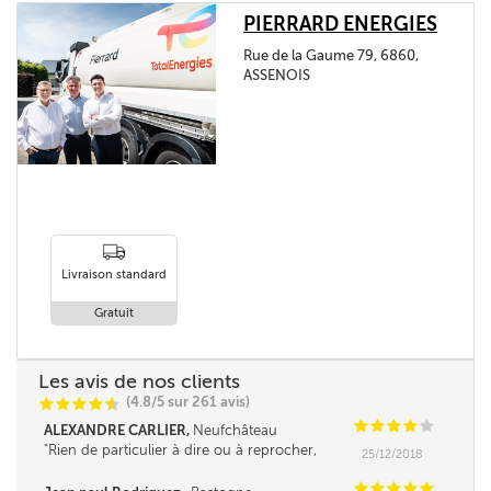
PIERRARD ENERGIES
Rue de la Gaume 79, 6860,
ASSENOIS
Livraison standard
Gratuit
Les avis de nos clients
(4.8/5 sur 261 avis)
C
C
C
C
i
@
C
C
C
C
C
ALEXANDRE CARLIER,
Neufchâteau
Rien de particulier à dire ou à reprocher,
25/12/2018
continuez ainsi, je reviendrai chez vous l'an
prochain en espérant une baisse du mazout de
C
C
C
C
C