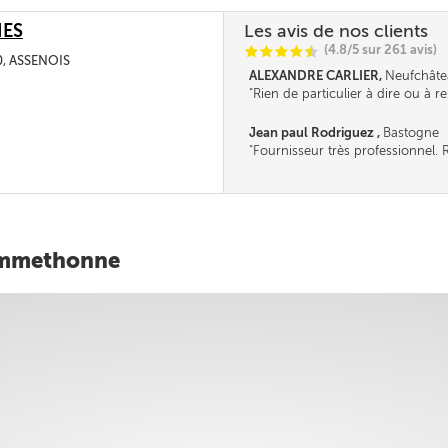
IES
Les avis de nos clients
(4.8/5 sur 261 avis)
C
C
C
C
i
@
0, ASSENOIS
ALEXANDRE CARLIER,
Neufchâte
Rien de particulier à dire ou à r
continuez ainsi, je reviendrai che
prochain en espérant une baiss
Jean paul Rodriguez ,
Bastogne
chauffage.............
Fournisseur très professionnel. R
Sommethonne