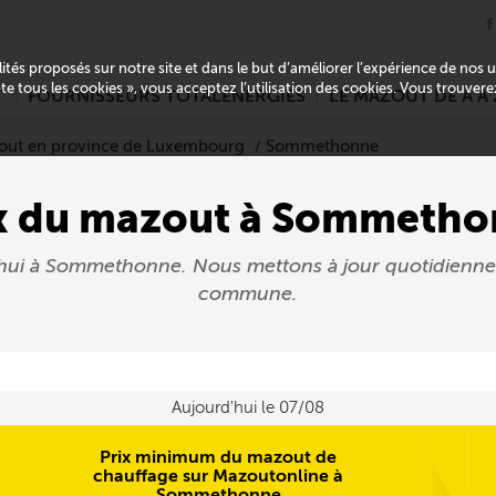
alités proposés sur notre site et dans le but d’améliorer l’expérience de nos
pte tous les cookies », vous acceptez l’utilisation des cookies. Vous trouver
T
FOURNISSEURS TOTALENERGIES
LE MAZOUT DE A À 
out en province de Luxembourg
Sommethonne
x du mazout à Sommeth
'hui à Sommethonne. Nous mettons à jour quotidienn
commune.
Aujourd'hui le 07/08
Prix minimum du mazout de
chauffage sur Mazoutonline à
Sommethonne