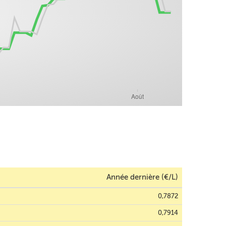
Année dernière (€/L)
0,7872
0,7914