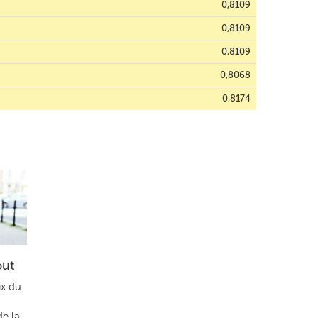
0,8109
0,8109
0,8109
0,8068
0,8174
out
ix du
de la