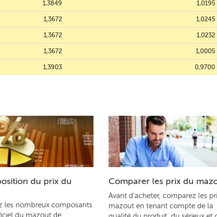
1,3849
1,0195
1,3672
1,0245
1,3672
1,0232
1,3672
1,0005
1,3903
0,9700
sition du prix du
Comparer les prix du maz
Avant d’acheter, comparez les pr
z les nombreux composants
mazout en tenant compte de la
ficiel du mazout de
qualité du produit, du sérieux et 