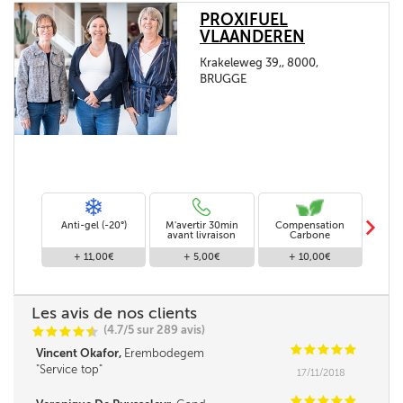
PROXIFUEL
VLAANDEREN
Krakeleweg 39,, 8000,
BRUGGE
m
Anti-gel (-20°)
M'avertir 30min
Compensation
Livra
avant livraison
Carbone
+ 11,00€
+ 5,00€
+ 10,00€
Les avis de nos clients
(4.7/5 sur 289 avis)
C
C
C
C
i
@
C
C
C
C
C
Vincent Okafor,
Erembodegem
Service top
17/11/2018
C
C
C
C
C