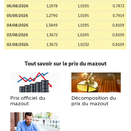
06/08/2026
1,1978
1,0195
0,7872
05/08/2026
1,2790
1,0195
0,7914
04/08/2026
1,3849
1,0195
0,8109
03/08/2026
1,3672
1,0245
0,8109
02/08/2026
1,3672
1,0232
0,8109
Tout savoir sur le prix du mazout
Prix officiel du
Décomposition du
mazout
prix du mazout