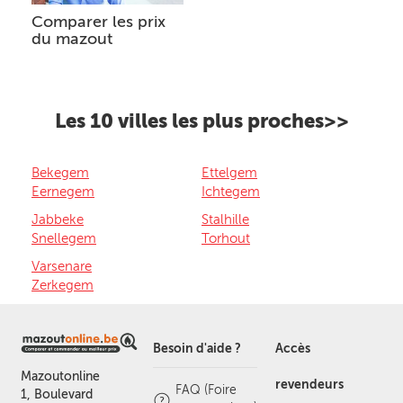
Comparer les prix
du mazout
Les 10 villes les plus proches>>
Bekegem
Ettelgem
Eernegem
Ichtegem
Jabbeke
Stalhille
Snellegem
Torhout
Varsenare
Zerkegem
Besoin d'aide ?
Accès
Mazoutonline
revendeurs
FAQ (Foire
1, Boulevard