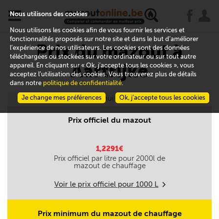
x
j
u
Nous utilisons des cookies
Nous utilisons les cookies afin de vous fournir les services et
fonctionnalités proposés sur notre site et dans le but d’améliorer
Prix du mazout à
l’expérience de nos utilisateurs. Les cookies sont des données
téléchargées ou stockées sur votre ordinateur ou sur tout autre
Aartrijke
appareil. En cliquant sur « Ok, j’accepte tous les cookies », vous
acceptez l’utilisation des cookies. Vous trouverez plus de détails
dans notre
politique de confidentialité
.
Je change mes préférences
Aujourd'hui le 08/08
Ok, j’accepte tous les cookies
Prix officiel du mazout
1,2291€
Prix officiel par litre pour
2000
l de
mazout de chauffage
Voir le prix officiel pour
1000
L
m
Prix minimum du mazout de chauffage