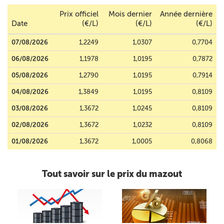
Prix officiel
Mois dernier
Année dernière
Date
(€/L)
(€/L)
(€/L)
07/08/2026
1,2249
1,0307
0,7704
06/08/2026
1,1978
1,0195
0,7872
05/08/2026
1,2790
1,0195
0,7914
04/08/2026
1,3849
1,0195
0,8109
03/08/2026
1,3672
1,0245
0,8109
02/08/2026
1,3672
1,0232
0,8109
01/08/2026
1,3672
1,0005
0,8068
Tout savoir sur le prix du mazout