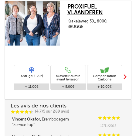
PROXIFUEL
VLAANDEREN
Krakeleweg 39,, 8000,
BRUGGE
m
Anti-gel (-20°)
M'avertir 30min
Compensation
Livra
avant livraison
Carbone
+ 11,00€
+ 5,00€
+ 10,00€
Les avis de nos clients
(4.7/5 sur 289 avis)
C
C
C
C
i
@
C
C
C
C
C
Vincent Okafor,
Erembodegem
Service top
17/11/2018
C
C
C
C
C