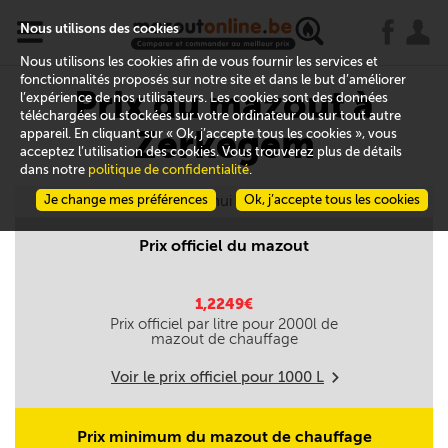
x
j
u
Nous utilisons des cookies
Nous utilisons les cookies afin de vous fournir les services et
fonctionnalités proposés sur notre site et dans le but d’améliorer
Prix du mazout à
l’expérience de nos utilisateurs. Les cookies sont des données
téléchargées ou stockées sur votre ordinateur ou sur tout autre
Zerkegem
appareil. En cliquant sur « Ok, j’accepte tous les cookies », vous
acceptez l’utilisation des cookies. Vous trouverez plus de détails
dans notre
politique de confidentialité
.
Je change mes préférences
Aujourd'hui le 07/08
Ok, j’accepte tous les cookies
Prix officiel du mazout
1,2249€
Prix officiel par litre pour
2000
l de
mazout de chauffage
Voir le prix officiel pour
1000
L
m
Prix minimum du mazout de chauffage