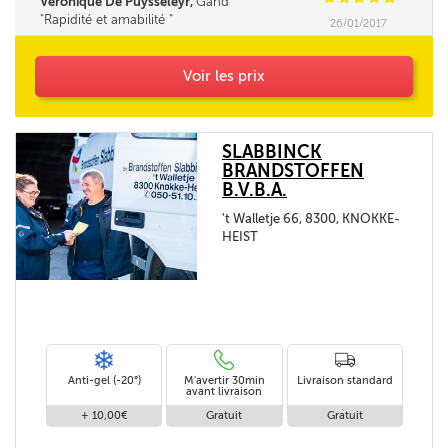
Veronique De Puysseleyr,
Gand
Rapidité et amabilité
26/01/2017
Voir les prix
SLABBINCK
BRANDSTOFFEN
B.V.B.A.
't Walletje 66, 8300, KNOKKE-
HEIST
Anti-gel (-20°)
M'avertir 30min
Livraison standard
avant livraison
+ 10,00€
Gratuit
Gratuit