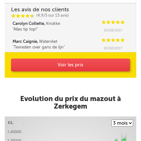
Les avis de nos clients
(4.9/5 sur 13 avis)
C
C
C
C
i
@
C
C
C
C
C
Carolyn Collette,
Knokke
Alles tip top!
02/08/2017
C
C
C
C
C
Marc Caignie,
Watervliet
Tevreden over gans de lijn
01/06/2017
Voir les prix
Evolution du prix du mazout à
Zerkegem