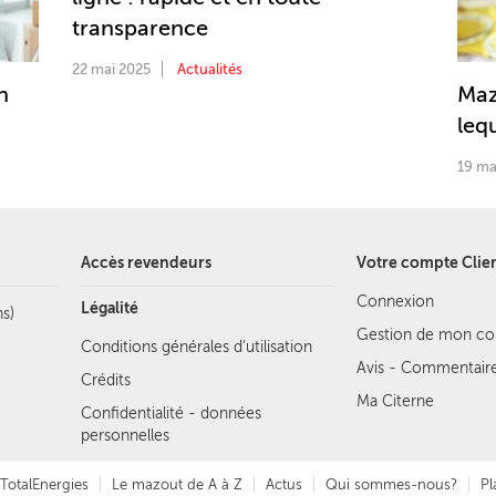
transparence
22 mai 2025
Actualités
n
Maz
lequ
19 ma
Accès revendeurs
Votre compte Clie
Connexion
Légalité
s)
Gestion de mon c
Conditions générales d'utilisation
Avis - Commentair
Crédits
Ma Citerne
Confidentialité - données
personnelles
TotalEnergies
Le mazout de A à Z
Actus
Qui sommes-nous?
Pl