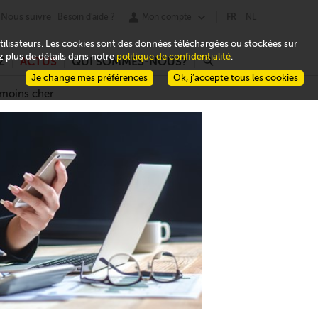
Nous suivre
Besoin d'aide ?
Mon compte
FR
NL
 utilisateurs. Les cookies sont des données téléchargées ou stockées sur
ez plus de détails dans notre
politique de confidentialité
.
Z
ACTUS
QUI SOMMES-NOUS?
r
Je change mes préférences
Ok, j’accepte tous les cookies
 moins cher