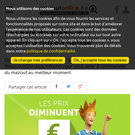
x
j
u
Nous utilisons des cookies
Nous utilisons les cookies afin de vous fournir les services et
fonctionnalités proposés sur notre site et dans le but d’améliorer
l’expérience de nos utilisateurs. Les cookies sont des données
Les prix du mazout
téléchargées ou stockées sur votre ordinateur ou sur tout autre
aujourd’hui en baisse
appareil. En cliquant sur « Ok, j’accepte tous les cookies », vous
acceptez l’utilisation des cookies. Vous trouverez plus de détails
14 août 2017
dans notre
politique de confidentialité
.
Quels sont les prix du mazout aujourd’hui en Belgique ?
Je change mes préférences
Ok, j’accepte tous les cookies
Mazoutonline vous informe pour vous aider à commander
du mazout au meilleur moment.
Partager cet article