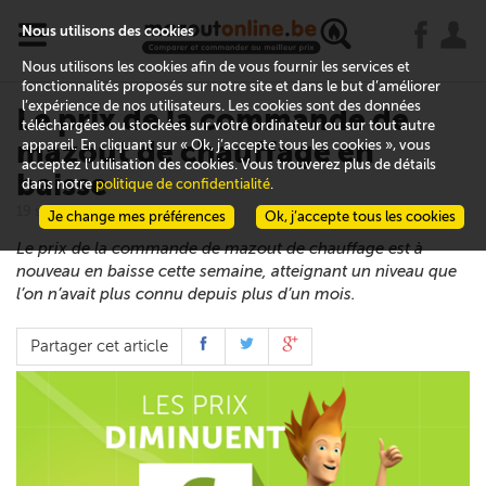
x
j
u
Nous utilisons des cookies
Nous utilisons les cookies afin de vous fournir les services et
fonctionnalités proposés sur notre site et dans le but d’améliorer
l’expérience de nos utilisateurs. Les cookies sont des données
Le prix de la commande de
téléchargées ou stockées sur votre ordinateur ou sur tout autre
mazout de chauffage en
appareil. En cliquant sur « Ok, j’accepte tous les cookies », vous
acceptez l’utilisation des cookies. Vous trouverez plus de détails
baisse
dans notre
politique de confidentialité
.
19 septembre 2022
Je change mes préférences
Ok, j’accepte tous les cookies
Le prix de la commande de mazout de chauffage est à
nouveau en baisse cette semaine, atteignant un niveau que
l’on n’avait plus connu depuis plus d’un mois.
Partager cet article