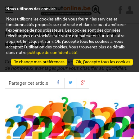
x
j
u
Nous utilisons des cookies
Nous utilisons les cookies afin de vous fournir les services et
fonctionnalités proposés sur notre site et dans le but d’améliorer
l’expérience de nos utilisateurs. Les cookies sont des données
Le mazout Ultra, qu’est-ce
téléchargées ou stockées sur votre ordinateur ou sur tout autre
que c’est ?
appareil. En cliquant sur « Ok, j’accepte tous les cookies », vous
acceptez l’utilisation des cookies. Vous trouverez plus de détails
29 juin 2018
dans notre
politique de confidentialité
.
Combustible de qualité supérieure, le mazout Ultra présente
Je change mes préférences
Ok, j’accepte tous les cookies
de nombreux avantages pour vous chauffer au quotidien.
Partager cet article