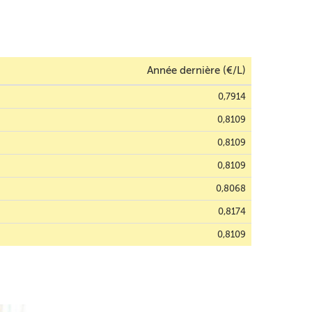
Année dernière (€/L)
0,7914
0,8109
0,8109
0,8109
0,8068
0,8174
0,8109