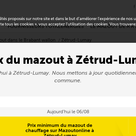
alités proposés sur notre site et dans le but d’améliorer l’expérience de nos
pte tous les cookies », vous acceptez l’utilisation des cookies. Vous trouver
T
FOURNISSEURS TOTALENERGIES
LE MAZOUT DE A À 
out dans le Brabant wallon
Zétrud-Lumay
x du mazout à Zétrud-L
'hui à Zétrud-Lumay. Nous mettons à jour quotidienn
commune.
Aujourd'hui le 06/08
Prix minimum du mazout de
chauffage sur Mazoutonline à
Zétrud-Lumay