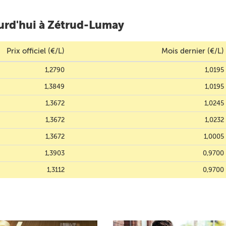
urd'hui à Zétrud-Lumay
Prix officiel (€/L)
Mois dernier (€/L)
1,2790
1,0195
1,3849
1,0195
1,3672
1,0245
1,3672
1,0232
1,3672
1,0005
1,3903
0,9700
1,3112
0,9700