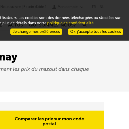
Nous suivre
Besoin d'aide ?
Mon compte
FR
NL
 utilisateurs. Les cookies sont des données téléchargées ou stockées sur
ez plus de détails dans notre
politique de confidentialité
.
Z
ACTUS
QUI SOMMES-NOUS?
r
Je change mes préférences
Ok, j’accepte tous les cookies
umay
ement les prix du mazout dans chaque
Comparer les prix sur mon code
postal