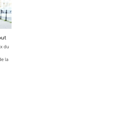
out
ix du
de la