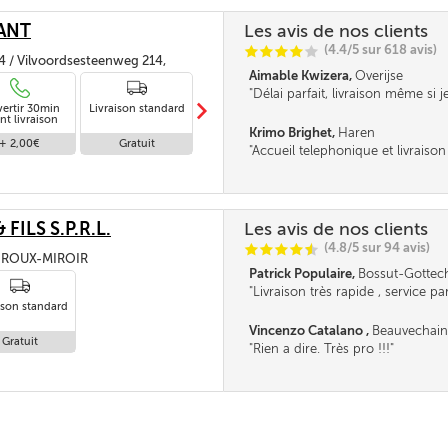
ANT
Les avis de nos clients
(4.4/5 sur 618 avis)
C
C
C
C
C
4 / Vilvoordsesteenweg 214,
Aimable Kwizera,
Overijse
EL
Délai parfait, livraison même si j
m
vertir 30min
Livraison standard
Livraison en
là, en toute confiance.
nt livraison
absence
Krimo Brighet,
Haren
+ 2,00€
Gratuit
Gratuit
Accueil telephonique et livraiso
FILS S.P.R.L.
Les avis de nos clients
(4.8/5 sur 94 avis)
C
C
C
C
i
@
5, ROUX-MIROIR
Patrick Populaire,
Bossut-Gottec
Livraison très rapide , service par
ison standard
fournisseur très sympa et la ceri
c'est le prix bas d'une bonne cent
Vincenzo Catalano ,
Beauvechain
recommander . Merci ***
Gratuit
Rien a dire. Très pro !!!