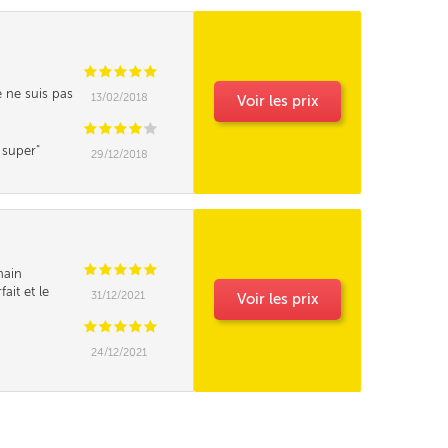
C
C
C
C
C
e ne suis pas
13/02/2018
Voir les prix
C
C
C
C
C
n super
29/12/2018
C
C
C
C
C
hain
fait et le
31/12/2021
Voir les prix
se sur le gâteau
ral d'achat , à
C
C
C
C
C
24/12/2021