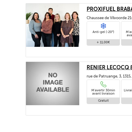
PROXIFUEL BRAB
Chaussee de Vilvoorde 21
1120, BRUXELLES / BRUSS
Anti-gel (-20°)
M'a
ava
+ 11,00€
RENIER LECOCQ & 
rue de Patruange, 3, 131
M'avertir 30min
Livra
avant livraison
Gratuit