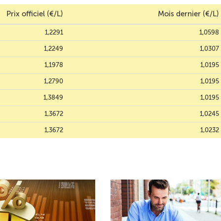
Prix officiel (€/L)
Mois dernier (€/L)
1,2291
1,0598
1,2249
1,0307
1,1978
1,0195
1,2790
1,0195
1,3849
1,0195
1,3672
1,0245
1,3672
1,0232