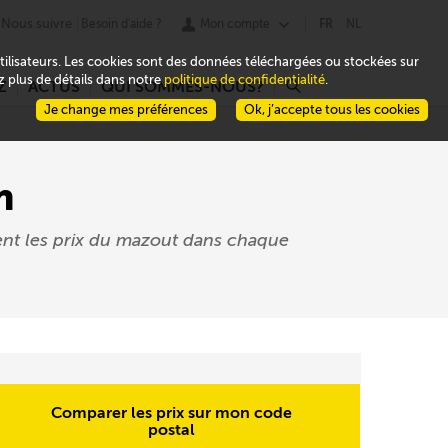
Nous suivre
Besoin d'aide ?
Mon compte
FR
NL
 utilisateurs. Les cookies sont des données téléchargées ou stockées sur
ez plus de détails dans notre
politique de confidentialité
.
Z
ACTUS
QUI SOMMES-NOUS?
r
Je change mes préférences
Ok, j’accepte tous les cookies
n
ent les prix du mazout dans chaque
Comparer les prix sur mon code
postal