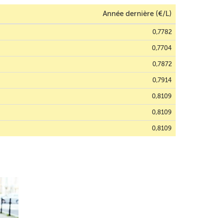
Année dernière (€/L)
0,7782
0,7704
0,7872
0,7914
0,8109
0,8109
0,8109