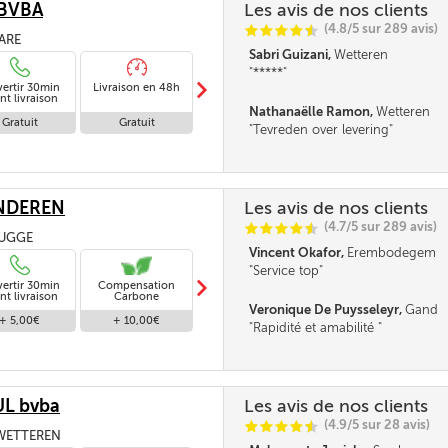
 BVBA
Les avis de nos clients
(4.8/5 sur 289 avis)
C
C
C
C
i
@
LARE
Sabri Guizani,
Wetteren
*****
m
vertir 30min
Livraison en 48h
Livraison standard
Livraison en
nt livraison
absence
Nathanaëlle Ramon,
Wetteren
Gratuit
Gratuit
Gratuit
Gratuit
Tevreden over levering
NDEREN
Les avis de nos clients
(4.7/5 sur 289 avis)
C
C
C
C
i
@
RUGGE
Vincent Okafor,
Erembodegem
Service top
m
vertir 30min
Compensation
Livraison standard
nt livraison
Carbone
Veronique De Puysseleyr,
Gand
+ 5,00€
+ 10,00€
Gratuit
Rapidité et amabilité
L bvba
Les avis de nos clients
(4.9/5 sur 28 avis)
C
C
C
C
i
@
 WETTEREN