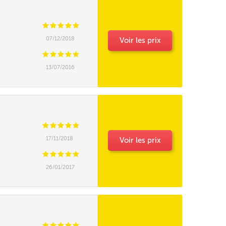
C
C
C
C
C
07/12/2018
Voir les prix
Livraison en 24h
C
C
C
C
C
Gratuit
13/07/2016
C
C
C
C
C
17/11/2018
Voir les prix
C
C
C
C
C
26/01/2017
C
C
C
C
C