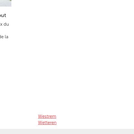
out
ix du
de la
Westrem
Wetteren