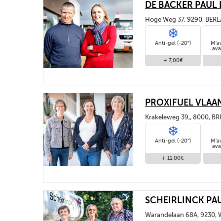
DE BACKER PAUL
Hoge Weg 37, 9290, BER
Anti-gel (-20°)
M'a
ava
+ 7,00€
PROXIFUEL VLAA
Krakeleweg 39,, 8000, B
Anti-gel (-20°)
M'a
ava
+ 11,00€
SCHEIRLINCK PAU
Warandelaan 68A, 9230,