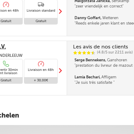
Malgorzata Janicka,
Serskamp
zeer vriendelijk en correct
m
aison en 48h
Livraison standard
Livraison en 24h
Danny Goffart,
Wetteren
Gratuit
Gratuit
Gratuit
Reeds enkele jaren klant en steed
bereikbaar en altijd op tijd gelev
.V.
Les avis de nos clients
(4.8/5 sur 2211 avis)
C
C
C
C
i
@
 DENDERLEEUW
Serge Bennekens,
Ganshoren
prestation du livreur de mazout
m
vertir 30min
Livraison en 48h
Livraison standard
et très professionnelle Un grand
Livraison en
nt livraison
absence
Lamia Bechari,
Affligem
Gratuit
+ 30,00€
Gratuit
Gratuit
Je suis très satisfaite
chelen