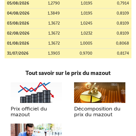
05/08/2026
1,2790
1,0195
0,7914
04/08/2026
1,3849
1,0195
0,8109
03/08/2026
1,3672
1,0245
0,8109
02/08/2026
1,3672
1,0232
0,8109
01/08/2026
1,3672
1,0005
0,8068
31/07/2026
1,3903
0,9700
0,8174
Tout savoir sur le prix du mazout
Prix officiel du
Décomposition du
mazout
prix du mazout