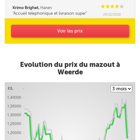
là, en toute confiance.
C
C
C
C
C
Krimo Brighet,
Haren
Accueil telephonique et livraison super
29/12/2018
Voir les prix
Evolution du prix du mazout à
Weerde