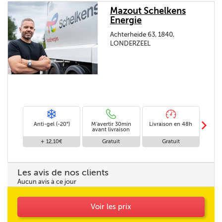
Mazout Schelkens
Energie
Achterheide 63, 1840,
LONDERZEEL
m
Anti-gel (-20°)
M'avertir 30min
Livraison en 48h
Livrai
avant livraison
+ 12,10€
Gratuit
Gratuit
Les avis de nos clients
Aucun avis à ce jour
Voir les prix