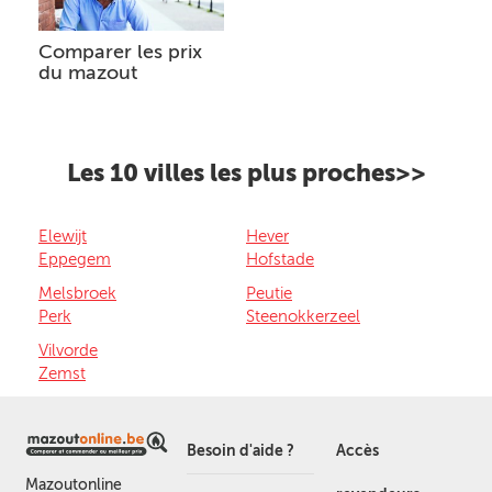
Comparer les prix
du mazout
Les 10 villes les plus proches>>
Elewijt
Hever
Eppegem
Hofstade
Melsbroek
Peutie
Perk
Steenokkerzeel
Vilvorde
Zemst
Besoin d'aide ?
Accès
Mazoutonline