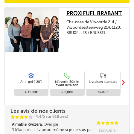
PROXIFUEL BRABANT
Chaussee de Vilvoorde 214 /
Vilvoordsesteenweg 214, 1120,
BRUXELLES / BRUSSEL
m
Anti-gel (-20°)
M'avertir 30min
Livraison standard
Li
avant livraison
+ 11,00€
+ 2,00€
Gratuit
Les avis de nos clients
(4.4/5 sur 618 avis)
C
C
C
C
C
C
C
C
C
C
Aimable Kwizera,
Overijse
Délai parfait, livraison même si je ne suis pas
13/02/2018