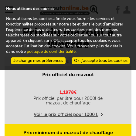
x
j
u
Nous utilisons des cookies
Nous utilisons les cookies afin de vous fournir les services et
fonctionnalités proposés sur notre site et dans le but d’améliorer
Prix du mazout à
l’expérience de nos utilisateurs. Les cookies sont des données
téléchargées ou stockées sur votre ordinateur ou sur tout autre
Weerde
appareil. En cliquant sur « Ok, j’accepte tous les cookies », vous
acceptez l’utilisation des cookies. Vous trouverez plus de détails
dans notre
politique de confidentialité
.
Je change mes préférences
Aujourd'hui le 06/08
Ok, j’accepte tous les cookies
Prix officiel du mazout
1,1978€
Prix officiel par litre pour
2000
l de
mazout de chauffage
Voir le prix officiel pour
1000
L
m
Prix minimum du mazout de chauffage