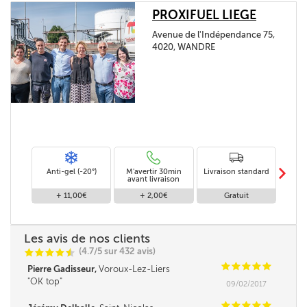
PROXIFUEL LIEGE
Avenue de l'Indépendance 75,
4020, WANDRE
m
Anti-gel (-20°)
M'avertir 30min
Livraison standard
Li
avant livraison
+ 11,00€
+ 2,00€
Gratuit
Les avis de nos clients
(4.7/5 sur 432 avis)
C
C
C
C
i
@
C
C
C
C
C
Pierre Gadisseur,
Voroux-Lez-Liers
OK top
09/02/2017
C
C
C
C
C