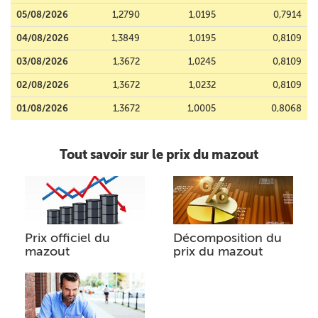
05/08/2026
1,2790
1,0195
0,7914
04/08/2026
1,3849
1,0195
0,8109
03/08/2026
1,3672
1,0245
0,8109
02/08/2026
1,3672
1,0232
0,8109
01/08/2026
1,3672
1,0005
0,8068
Tout savoir sur le prix du mazout
Prix officiel du
Décomposition du
mazout
prix du mazout