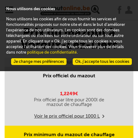
x
j
u
Nous utilisons des cookies
Nous utilisons les cookies afin de vous fournir les services et
fonctionnalités proposés sur notre site et dans le but d’améliorer
Prix du mazout à
l’expérience de nos utilisateurs. Les cookies sont des données
téléchargées ou stockées sur votre ordinateur ou sur tout autre
Voroux-Lez-Liers
appareil. En cliquant sur « Ok, j’accepte tous les cookies », vous
acceptez l’utilisation des cookies. Vous trouverez plus de détails
dans notre
politique de confidentialité
.
Je change mes préférences
Aujourd'hui le 07/08
Ok, j’accepte tous les cookies
Prix officiel du mazout
1,2249€
Prix officiel par litre pour
2000
l de
mazout de chauffage
Voir le prix officiel pour
1000
L
m
Prix minimum du mazout de chauffage