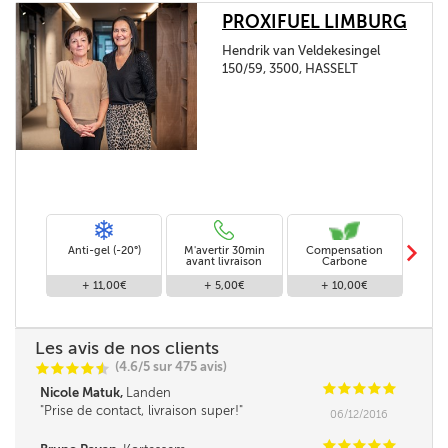
PROXIFUEL LIMBURG
Hendrik van Veldekesingel
150/59, 3500, HASSELT
m
Anti-gel (-20°)
M'avertir 30min
Compensation
Livra
avant livraison
Carbone
+ 11,00€
+ 5,00€
+ 10,00€
Les avis de nos clients
(4.6/5 sur 475 avis)
C
C
C
C
i
@
C
C
C
C
C
Nicole Matuk,
Landen
Prise de contact, livraison super!
06/12/2016
C
C
C
C
C