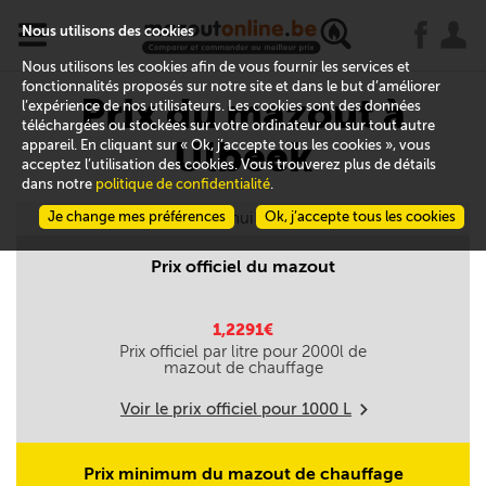
x
j
u
Nous utilisons des cookies
Nous utilisons les cookies afin de vous fournir les services et
fonctionnalités proposés sur notre site et dans le but d’améliorer
Prix du mazout à
l’expérience de nos utilisateurs. Les cookies sont des données
téléchargées ou stockées sur votre ordinateur ou sur tout autre
Ulbeek
appareil. En cliquant sur « Ok, j’accepte tous les cookies », vous
acceptez l’utilisation des cookies. Vous trouverez plus de détails
dans notre
politique de confidentialité
.
Je change mes préférences
Aujourd'hui le 10/08
Ok, j’accepte tous les cookies
Prix officiel du mazout
1,2291€
Prix officiel par litre pour
2000
l de
mazout de chauffage
Voir le prix officiel pour
1000
L
m
Prix minimum du mazout de chauffage