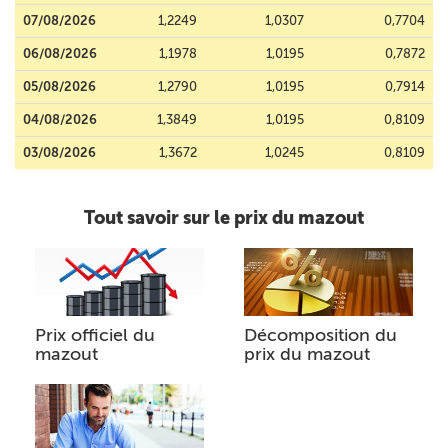
07/08/2026
1,2249
1,0307
0,7704
06/08/2026
1,1978
1,0195
0,7872
05/08/2026
1,2790
1,0195
0,7914
04/08/2026
1,3849
1,0195
0,8109
03/08/2026
1,3672
1,0245
0,8109
Tout savoir sur le prix du mazout
Prix officiel du
Décomposition du
mazout
prix du mazout