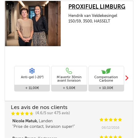
PROXIFUEL LIMBURG
Hendrik van Veldekesingel
150/59, 3500, HASSELT
m
Anti-gel (-20°)
M'avertir 30min
Compensation
Livra
avant livraison
Carbone
+ 11,00€
+ 5,00€
+ 10,00€
Les avis de nos clients
(4.6/5 sur 475 avis)
C
C
C
C
i
@
C
C
C
C
C
Nicole Matuk,
Landen
Prise de contact, livraison super!
06/12/2016
C
C
C
C
C