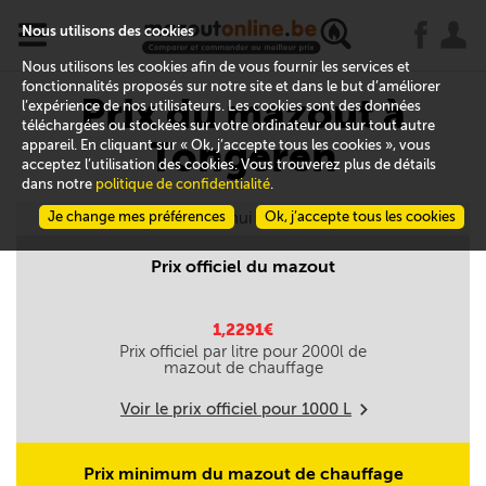
x
j
u
Nous utilisons des cookies
Nous utilisons les cookies afin de vous fournir les services et
fonctionnalités proposés sur notre site et dans le but d’améliorer
Prix du mazout à
l’expérience de nos utilisateurs. Les cookies sont des données
téléchargées ou stockées sur votre ordinateur ou sur tout autre
Tongeren
appareil. En cliquant sur « Ok, j’accepte tous les cookies », vous
acceptez l’utilisation des cookies. Vous trouverez plus de détails
dans notre
politique de confidentialité
.
Je change mes préférences
Aujourd'hui le 08/08
Ok, j’accepte tous les cookies
Prix officiel du mazout
1,2291€
Prix officiel par litre pour
2000
l de
mazout de chauffage
Voir le prix officiel pour
1000
L
m
Prix minimum du mazout de chauffage