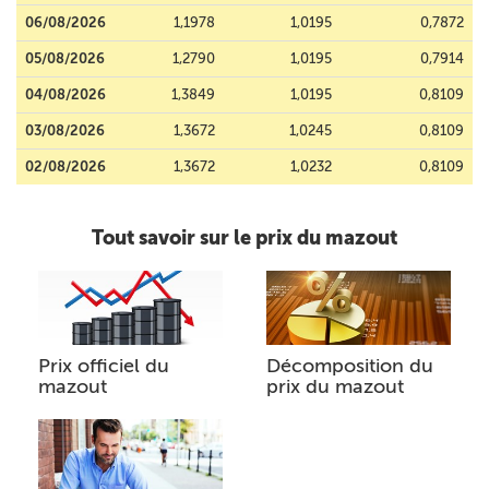
06/08/2026
1,1978
1,0195
0,7872
05/08/2026
1,2790
1,0195
0,7914
04/08/2026
1,3849
1,0195
0,8109
03/08/2026
1,3672
1,0245
0,8109
02/08/2026
1,3672
1,0232
0,8109
Tout savoir sur le prix du mazout
Prix officiel du
Décomposition du
mazout
prix du mazout