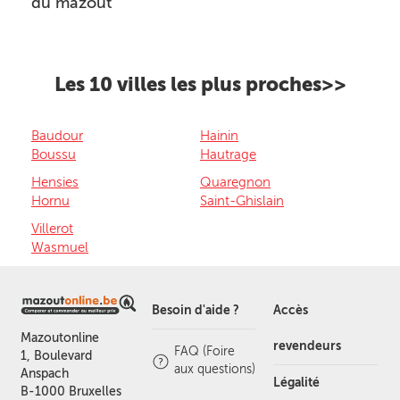
du mazout
Les 10 villes les plus proches>>
Baudour
Hainin
Boussu
Hautrage
Hensies
Quaregnon
Hornu
Saint-Ghislain
Villerot
Wasmuel
Besoin d'aide ?
Accès
Mazoutonline
revendeurs
FAQ (Foire
1, Boulevard
aux questions)
Anspach
Légalité
B-1000 Bruxelles