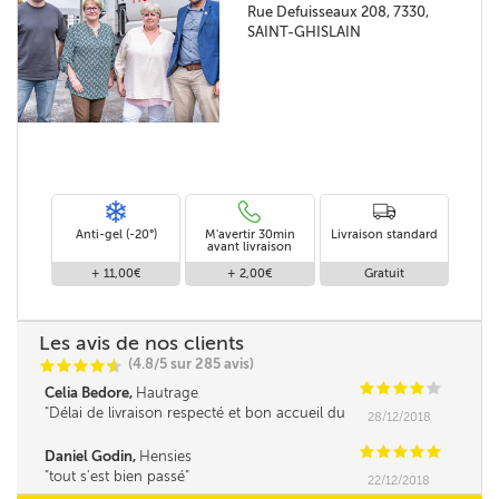
Rue Defuisseaux 208, 7330,
SAINT-GHISLAIN
Anti-gel (-20°)
M'avertir 30min
Livraison standard
avant livraison
+ 11,00€
+ 2,00€
Gratuit
Les avis de nos clients
(4.8/5 sur 285 avis)
C
C
C
C
i
@
C
C
C
C
C
Celia Bedore,
Hautrage
Délai de livraison respecté et bon accueil du
28/12/2018
revendeur
C
C
C
C
C
Daniel Godin,
Hensies
tout s'est bien passé
22/12/2018