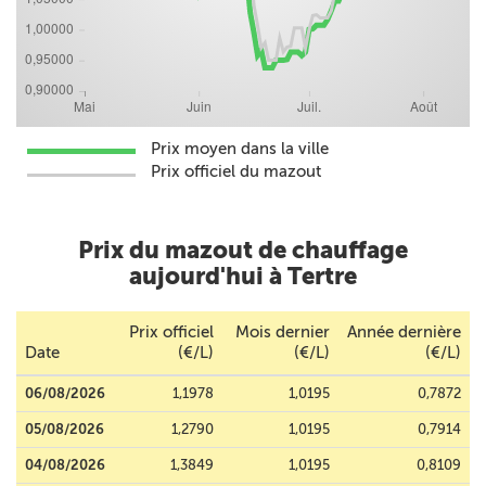
Prix moyen dans la ville
Prix officiel du mazout
Prix du mazout de chauffage
aujourd'hui à Tertre
Prix officiel
Mois dernier
Année dernière
Date
(€/L)
(€/L)
(€/L)
06/08/2026
1,1978
1,0195
0,7872
05/08/2026
1,2790
1,0195
0,7914
04/08/2026
1,3849
1,0195
0,8109