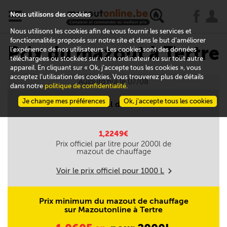
x
j
u
Nous utilisons des cookies
Nous utilisons les cookies afin de vous fournir les services et
fonctionnalités proposés sur notre site et dans le but d’améliorer
Prix du mazout à Tertre
l’expérience de nos utilisateurs. Les cookies sont des données
téléchargées ou stockées sur votre ordinateur ou sur tout autre
appareil. En cliquant sur « Ok, j’accepte tous les cookies », vous
acceptez l’utilisation des cookies. Vous trouverez plus de détails
Aujourd'hui le 07/08
dans notre
politique de confidentialité
.
Je change mes préférences
Ok, j’accepte tous les cookies
Prix officiel du mazout
1,2249€
Prix officiel par litre pour
2000
l de
mazout de chauffage
Voir le prix officiel pour
1000
L
m
Prix minimum du mazout de chauffage
sur Mazoutonline à Tertre